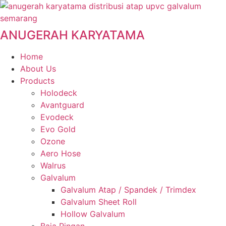
Skip
to
content
ANUGERAH KARYATAMA
Home
About Us
Products
Holodeck
Avantguard
Evodeck
Evo Gold
Ozone
Aero Hose
Walrus
Galvalum
Galvalum Atap / Spandek / Trimdex
Galvalum Sheet Roll
Hollow Galvalum