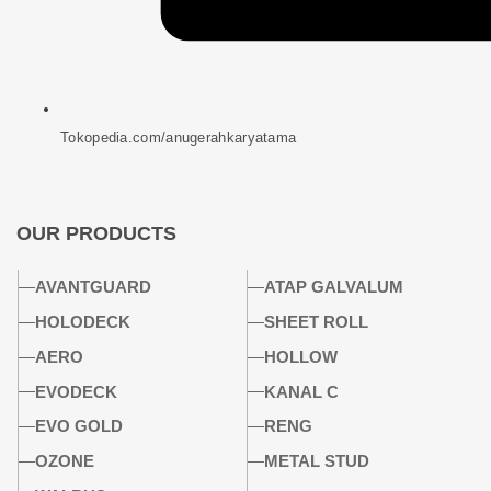
Tokopedia.com/anugerahkaryatama
OUR PRODUCTS
AVANTGUARD
ATAP GALVALUM
HOLODECK
SHEET ROLL
AERO
HOLLOW
EVODECK
KANAL C
EVO GOLD
RENG
OZONE
METAL STUD