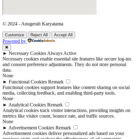
© 2024 - Anugerah Karyatama
Customize
Reject All
Accept All
Powered by
✖
►
Necessary Cookies
Always Active
Necessary cookies enable essential site features like secure log-ins
and consent preference adjustments. They do not store personal
data.
None
►
Functional Cookies
Remark
Functional cookies support features like content sharing on social
media, collecting feedback, and enabling third-party tools.
None
►
Analytical Cookies
Remark
Analytical cookies track visitor interactions, providing insights on
metrics like visitor count, bounce rate, and traffic sources.
None
►
Advertisement Cookies
Remark
Advertisement cookies deliver personalized ads based on your
previous visits and analyze the effectiveness of ad campaigns.