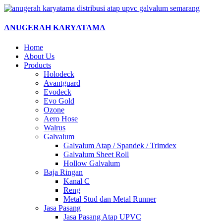
Skip
to
content
ANUGERAH KARYATAMA
Home
About Us
Products
Holodeck
Avantguard
Evodeck
Evo Gold
Ozone
Aero Hose
Walrus
Galvalum
Galvalum Atap / Spandek / Trimdex
Galvalum Sheet Roll
Hollow Galvalum
Baja Ringan
Kanal C
Reng
Metal Stud dan Metal Runner
Jasa Pasang
Jasa Pasang Atap UPVC