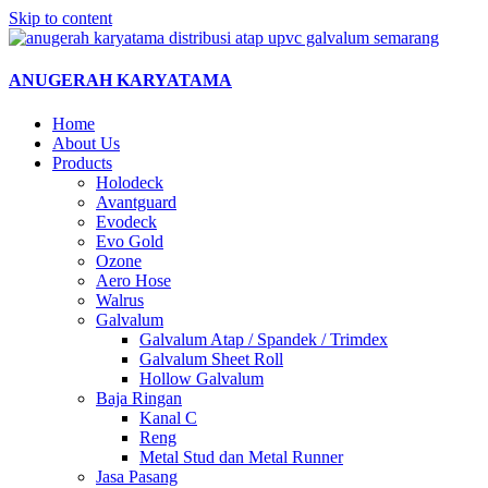
Skip to content
ANUGERAH KARYATAMA
Home
About Us
Products
Holodeck
Avantguard
Evodeck
Evo Gold
Ozone
Aero Hose
Walrus
Galvalum
Galvalum Atap / Spandek / Trimdex
Galvalum Sheet Roll
Hollow Galvalum
Baja Ringan
Kanal C
Reng
Metal Stud dan Metal Runner
Jasa Pasang