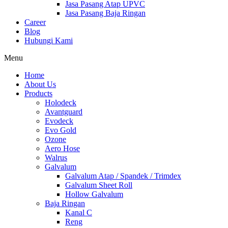
Jasa Pasang Atap UPVC
Jasa Pasang Baja Ringan
Career
Blog
Hubungi Kami
Menu
Home
About Us
Products
Holodeck
Avantguard
Evodeck
Evo Gold
Ozone
Aero Hose
Walrus
Galvalum
Galvalum Atap / Spandek / Trimdex
Galvalum Sheet Roll
Hollow Galvalum
Baja Ringan
Kanal C
Reng