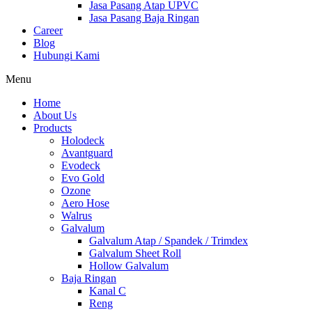
Jasa Pasang Atap UPVC
Jasa Pasang Baja Ringan
Career
Blog
Hubungi Kami
Menu
Home
About Us
Products
Holodeck
Avantguard
Evodeck
Evo Gold
Ozone
Aero Hose
Walrus
Galvalum
Galvalum Atap / Spandek / Trimdex
Galvalum Sheet Roll
Hollow Galvalum
Baja Ringan
Kanal C
Reng