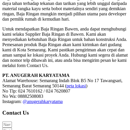
daya tahan terhadap tekanan dan tarikan yang lebih unggul daripada
material rangka kayu serta bobot materialnya sendiri yang demikian
ringan, Baja Ringan mungkin menjadi pilihan utama para developer
dan pemilik rumah di kemudian hari.
Untuk mendapatkan Baja Ringan Bawen, anda dapat menghubungi
kami selaku Supplier Baja Ringan di Bawen. Kami akan
menyediakan kebutuhan Baja Ringan untuk bahan konstruksi Anda.
Pemesanan produk Baja Ringan akan kami kirimkan dari gudang
kami di Kota Semarang. Kami pastikan pengiriman akan cepat dan
aman sampai ke lokasi proyek Anda. Hubungi kami segera di alamat
dan nomor telp dibawah ini, atau anda bisa mengirim pesan ke kami
melalui form Contact Us.
PT. ANUGERAH KARYATAMA
Alamat Warehouse: Semarang Indah Blok B5 No 17 Tawangsari,
Semarang Barat Semarang 50144 (
peta lokasi
)
No Tlp: 024 7610162 / 024 7620807
No Wa: 08882508083
Instagram:
@anugerahkaryatama
Contact Us