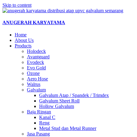
Skip to content
ANUGERAH KARYATAMA
Home
About Us
Products
Holodeck
Avantguard
Evodeck
Evo Gold
Ozone
Aero Hose
Walrus
Galvalum
Galvalum Atap / Spandek / Trimdex
Galvalum Sheet Roll
Hollow Galvalum
Baja Ringan
Kanal C
Reng
Metal Stud dan Metal Runner
Jasa Pasang