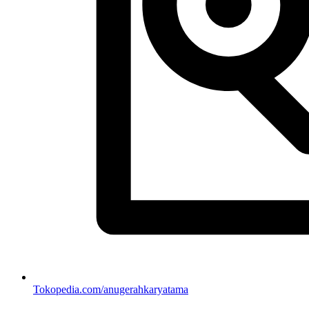
Tokopedia.com/anugerahkaryatama