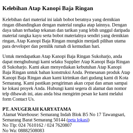
Kelebihan Atap Kanopi Baja Ringan
Kelebihan dari material ini ialah bobot beratnya yang demikian
ringan dibandingkan dengan material rangka atap lainnya. Dengan
daya tahan terhadap tekanan dan tarikan yang lebih unggul daripada
material rangka kayu serta bobot materialnya sendiri yang demikian
ringan, Atap Kanopi Baja Ringan mungkin menjadi pilihan utama
para developer dan pemilik rumah di kemudian hari.
Untuk mendapatkan Atap Kanopi Baja Ringan Sukoharjo, anda
dapat menghubungi kami selaku Supplier Atap Kanopi Baja Ringan
di Sukoharjo. Kami akan menyediakan kebutuhan Atap Kanopi
Baja Ringan untuk bahan konstruksi Anda. Pemesanan produk Atap
Kanopi Baja Ringan akan kami kirimkan dari gudang kami di Kota
Semarang. Kami pastikan pengiriman akan cepat dan aman sampai
ke lokasi proyek Anda. Hubungi kami segera di alamat dan nomor
telp dibawah ini, atau anda bisa mengirim pesan ke kami melalui
form Contact Us.
PT. ANUGERAH KARYATAMA
Alamat Warehouse: Semarang Indah Blok B5 No 17 Tawangsari,
Semarang Barat Semarang 50144 (
peta lokasi
)
No Tlp: 024 7610162 / 024 7620807
No Wa: 08882508083