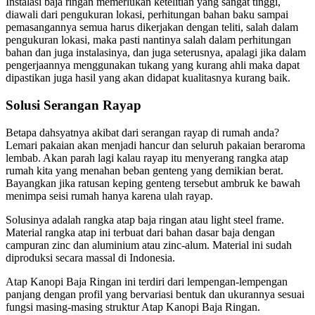
Instalasi baja ringan memerlukan ketelitian yang sangat tinggi,
diawali dari pengukuran lokasi, perhitungan bahan baku sampai
pemasangannya semua harus dikerjakan dengan teliti, salah dalam
pengukuran lokasi, maka pasti nantinya salah dalam perhitungan
bahan dan juga instalasinya, dan juga seterusnya, apalagi jika dalam
pengerjaannya menggunakan tukang yang kurang ahli maka dapat
dipastikan juga hasil yang akan didapat kualitasnya kurang baik.
Solusi Serangan Rayap
Betapa dahsyatnya akibat dari serangan rayap di rumah anda?
Lemari pakaian akan menjadi hancur dan seluruh pakaian beraroma
lembab. Akan parah lagi kalau rayap itu menyerang rangka atap
rumah kita yang menahan beban genteng yang demikian berat.
Bayangkan jika ratusan keping genteng tersebut ambruk ke bawah
menimpa seisi rumah hanya karena ulah rayap.
Solusinya adalah rangka atap baja ringan atau light steel frame.
Material rangka atap ini terbuat dari bahan dasar baja dengan
campuran zinc dan aluminium atau zinc-alum. Material ini sudah
diproduksi secara massal di Indonesia.
Atap Kanopi Baja Ringan ini terdiri dari lempengan-lempengan
panjang dengan profil yang bervariasi bentuk dan ukurannya sesuai
fungsi masing-masing struktur Atap Kanopi Baja Ringan.