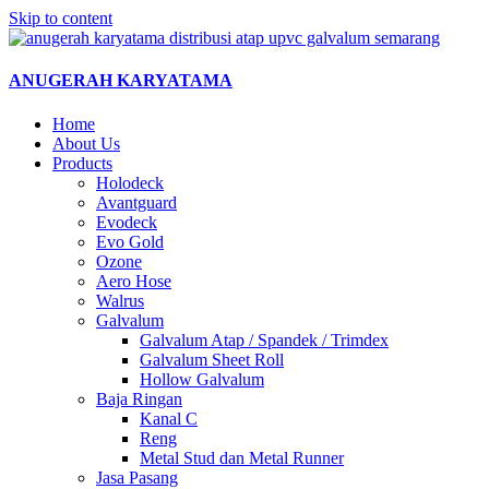
Skip to content
ANUGERAH KARYATAMA
Home
About Us
Products
Holodeck
Avantguard
Evodeck
Evo Gold
Ozone
Aero Hose
Walrus
Galvalum
Galvalum Atap / Spandek / Trimdex
Galvalum Sheet Roll
Hollow Galvalum
Baja Ringan
Kanal C
Reng
Metal Stud dan Metal Runner
Jasa Pasang