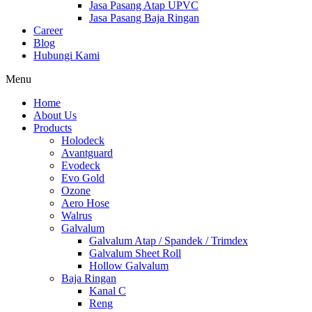
Jasa Pasang Atap UPVC
Jasa Pasang Baja Ringan
Career
Blog
Hubungi Kami
Menu
Home
About Us
Products
Holodeck
Avantguard
Evodeck
Evo Gold
Ozone
Aero Hose
Walrus
Galvalum
Galvalum Atap / Spandek / Trimdex
Galvalum Sheet Roll
Hollow Galvalum
Baja Ringan
Kanal C
Reng