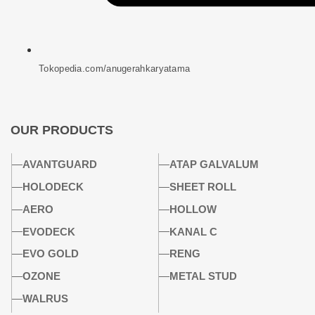
Tokopedia.com/anugerahkaryatama
OUR PRODUCTS
AVANTGUARD
ATAP GALVALUM
HOLODECK
SHEET ROLL
AERO
HOLLOW
EVODECK
KANAL C
EVO GOLD
RENG
OZONE
METAL STUD
WALRUS