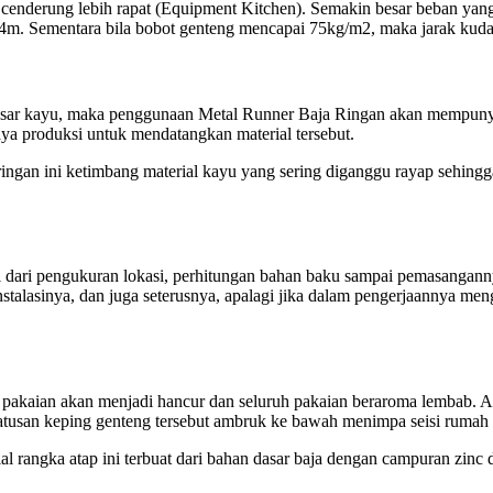
cenderung lebih rapat (Equipment Kitchen). Semakin besar beban yang
1,4m. Sementara bila bobot genteng mencapai 75kg/m2, maka jarak kud
dasar kayu, maka penggunaan Metal Runner Baja Ringan akan mempunya
ya produksi untuk mendatangkan material tersebut.
a ringan ini ketimbang material kayu yang sering diganggu rayap seh
wali dari pengukuran lokasi, perhitungan bahan baku sampai pemasangann
nstalasinya, dan juga seterusnya, apalagi jika dalam pengerjaannya me
 pakaian akan menjadi hancur dan seluruh pakaian beraroma lembab. Ak
tusan keping genteng tersebut ambruk ke bawah menimpa seisi rumah 
rial rangka atap ini terbuat dari bahan dasar baja dengan campuran zinc