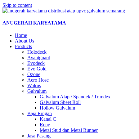
Skip to content
ANUGERAH KARYATAMA
Home
About Us
Products
Holodeck
Avantguard
Evodeck
Evo Gold
Ozone
Aero Hose
Walrus
Galvalum
Galvalum Atap / Spandek / Trimdex
Galvalum Sheet Roll
Hollow Galvalum
Baja Ringan
Kanal C
Reng
Metal Stud dan Metal Runner
Jasa Pasang