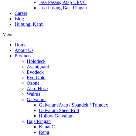
Jasa Pasang Atap UPVC
Jasa Pasang Baja Ringan
Career
Blog
Hubungi Kami
Menu
Home
About Us
Products
Holodeck
Avantguard
Evodeck
Evo Gold
Ozone
Aero Hose
Walrus
Galvalum
Galvalum Atap / Spandek / Trimdex
Galvalum Sheet Roll
Hollow Galvalum
Baja Ringan
Kanal C
Reng