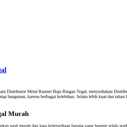
gal
agam Distributor Metal Runner Baja Ringan Tegal, menyediakan Distrib
ap bangunan, karena berbagai kelebihan. Selain lebih kuat dan tahan b
gal Murah
warkan pasti murah dan juga ketersediaan barang yang hampir selalu re