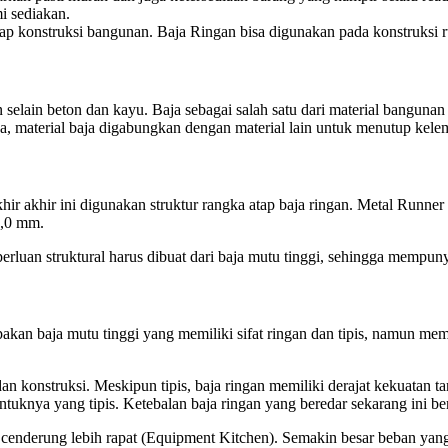
i sediakan.
ap konstruksi bangunan. Baja Ringan bisa digunakan pada konstruksi ru
selain beton dan kayu. Baja sebagai salah satu dari material banguna
ya, material baja digabungkan dengan material lain untuk menutup kel
akhir akhir ini digunakan struktur rangka atap baja ringan. Metal Runn
3,0 mm.
perluan struktural harus dibuat dari baja mutu tinggi, sehingga mempu
n baja mutu tinggi yang memiliki sifat ringan dan tipis, namun memili
onstruksi. Meskipun tipis, baja ringan memiliki derajat kekuatan tari
uknya yang tipis. Ketebalan baja ringan yang beredar sekarang ini be
cenderung lebih rapat (Equipment Kitchen). Semakin besar beban yang