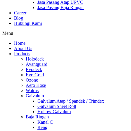
Jasa Pasang Atap UPVC
Jasa Pasang Baja Ringan
Career
Blog
Hubungi Kami
Menu
Home
About Us
Products
Holodeck
Avantguard
Evodeck
Evo Gold
Ozone
Aero Hose
Walrus
Galvalum
Galvalum Atap / Spandek / Trimdex
Galvalum Sheet Roll
Hollow Galvalum
Baja Ringan
Kanal C
Reng