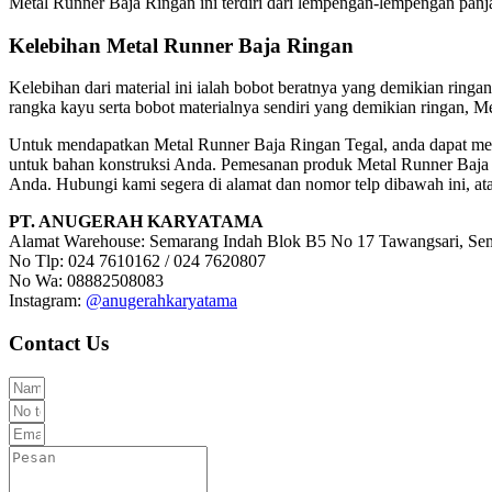
Metal Runner Baja Ringan ini terdiri dari lempengan-lempengan panj
Kelebihan Metal Runner Baja Ringan
Kelebihan dari material ini ialah bobot beratnya yang demikian ringa
rangka kayu serta bobot materialnya sendiri yang demikian ringan, 
Untuk mendapatkan Metal Runner Baja Ringan Tegal, anda dapat me
untuk bahan konstruksi Anda. Pemesanan produk Metal Runner Baja 
Anda. Hubungi kami segera di alamat dan nomor telp dibawah ini, at
PT. ANUGERAH KARYATAMA
Alamat Warehouse: Semarang Indah Blok B5 No 17 Tawangsari, Se
No Tlp: 024 7610162 / 024 7620807
No Wa: 08882508083
Instagram:
@anugerahkaryatama
Contact Us