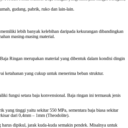
mah, gudang, pabrik, ruko dan lain-lain.
n memiliki lebih banyak kelebihan daripada kekurangan dibandingkan
emahan masing-masing material.
er Baja Ringan merupakan material yang dibentuk dalam kondisi dingin
nyai ketahanan yang cukup untuk menerima beban struktur.
ki fungsi setara baja konvensional. Baja ringan ini termasuk jenis
k yang tinggi yaitu sekitar 550 MPa, sementara baja biasa sekitar
rkisar dari 0,4mm – 1mm (Theodolite).
 harus dipikul, jarak kuda-kuda semakin pendek. Misalnya untuk