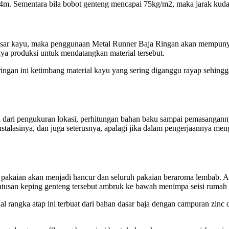
1,4m. Sementara bila bobot genteng mencapai 75kg/m2, maka jarak kud
dasar kayu, maka penggunaan Metal Runner Baja Ringan akan mempunya
ya produksi untuk mendatangkan material tersebut.
a ringan ini ketimbang material kayu yang sering diganggu rayap seh
wali dari pengukuran lokasi, perhitungan bahan baku sampai pemasangann
nstalasinya, dan juga seterusnya, apalagi jika dalam pengerjaannya me
 pakaian akan menjadi hancur dan seluruh pakaian beraroma lembab. Ak
tusan keping genteng tersebut ambruk ke bawah menimpa seisi rumah 
rial rangka atap ini terbuat dari bahan dasar baja dengan campuran zinc