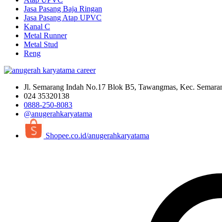
Jasa Pasang Baja Ringan
Jasa Pasang Atap UPVC
Kanal C
Metal Runner
Metal Stud
Reng
Jl. Semarang Indah No.17 Blok B5, Tawangmas, Kec. Semara
024 35320138
0888-250-8083
@anugerahkaryatama
Shopee.co.id/anugerahkaryatama