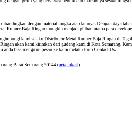
ang dengan profil yang bervariasi bentuk dan ukurannya sesuai fungsi
n dibandingkan dengan material rangka atap lainnya. Dengan daya tahan
Metal Runner Baja Ringan mungkin menjadi pilihan utama para develope
nghubungi kami selaku Distributor Metal Runner Baja Ringan di Teg
Ringan akan kami kirimkan dari gudang kami di Kota Semarang. Kami 
au anda bisa mengirim pesan ke kami melalui form Contact Us.
marang Barat Semarang 50144 (
peta lokasi
)