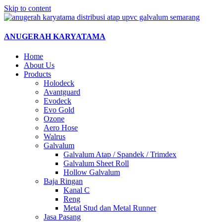
Skip to content
ANUGERAH KARYATAMA
Home
About Us
Products
Holodeck
Avantguard
Evodeck
Evo Gold
Ozone
Aero Hose
Walrus
Galvalum
Galvalum Atap / Spandek / Trimdex
Galvalum Sheet Roll
Hollow Galvalum
Baja Ringan
Kanal C
Reng
Metal Stud dan Metal Runner
Jasa Pasang