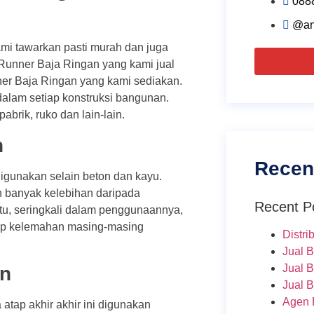
088
@an
ami tawarkan pasti murah dan juga
 Runner Baja Ringan yang kami jual
ner Baja Ringan yang kami sediakan.
alam setiap konstruksi bangunan.
brik, ruko dan lain-lain.
n
Recen
igunakan selain beton dan kayu.
ih banyak kelebihan daripada
Recent P
itu, seringkali dalam penggunaannya,
tup kelemahan masing-masing
Distri
Jual 
Jual 
an
Jual 
Agen 
 atap akhir akhir ini digunakan