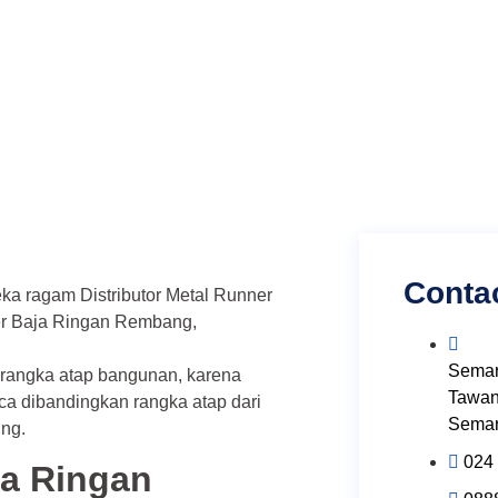
Conta
eka ragam Distributor Metal Runner
er Baja Ringan Rembang,
Semar
 rangka atap bangunan, karena
Tawan
aca dibandingkan rangka atap dari
Semar
ing.
024
ja Ringan