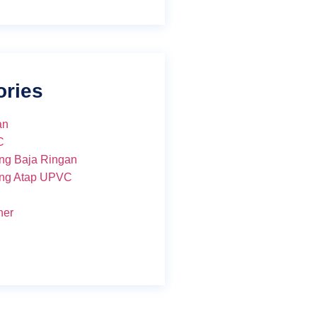
ories
an
C
ng Baja Ringan
ng Atap UPVC
ner