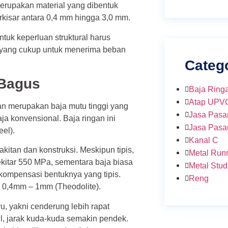
merupakan material yang dibentuk
erkisar antara 0,4 mm hingga 3,0 mm.
ntuk keperluan struktural harus
n yang cukup untuk menerima beban
Categ
 Bagus
Baja Ring
Atap UPV
n merupakan baja mutu tinggi yang
Jasa Pasa
aja konvensional. Baja ringan ini
Jasa Pasa
eel).
Kanal C
itan dan konstruksi. Meskipun tipis,
Metal Run
sekitar 550 MPa, sementara baja biasa
Metal Stud
kompensasi bentuknya yang tipis.
Reng
ri 0,4mm – 1mm (Theodolite).
, yakni cenderung lebih rapat
l, jarak kuda-kuda semakin pendek.