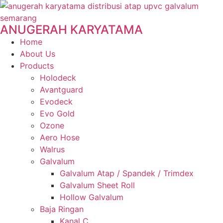
ANUGERAH KARYATAMA
Home
About Us
Products
Holodeck
Avantguard
Evodeck
Evo Gold
Ozone
Aero Hose
Walrus
Galvalum
Galvalum Atap / Spandek / Trimdex
Galvalum Sheet Roll
Hollow Galvalum
Baja Ringan
Kanal C