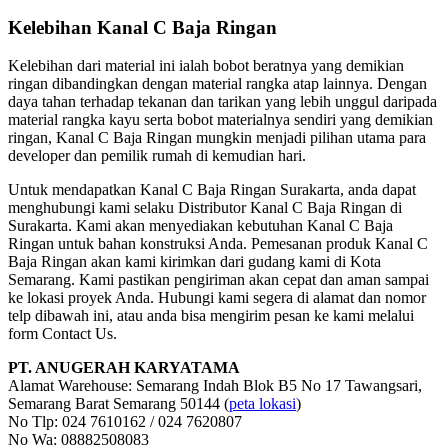
Kelebihan Kanal C Baja Ringan
Kelebihan dari material ini ialah bobot beratnya yang demikian
ringan dibandingkan dengan material rangka atap lainnya. Dengan
daya tahan terhadap tekanan dan tarikan yang lebih unggul daripada
material rangka kayu serta bobot materialnya sendiri yang demikian
ringan, Kanal C Baja Ringan mungkin menjadi pilihan utama para
developer dan pemilik rumah di kemudian hari.
Untuk mendapatkan Kanal C Baja Ringan Surakarta, anda dapat
menghubungi kami selaku Distributor Kanal C Baja Ringan di
Surakarta. Kami akan menyediakan kebutuhan Kanal C Baja
Ringan untuk bahan konstruksi Anda. Pemesanan produk Kanal C
Baja Ringan akan kami kirimkan dari gudang kami di Kota
Semarang. Kami pastikan pengiriman akan cepat dan aman sampai
ke lokasi proyek Anda. Hubungi kami segera di alamat dan nomor
telp dibawah ini, atau anda bisa mengirim pesan ke kami melalui
form Contact Us.
PT. ANUGERAH KARYATAMA
Alamat Warehouse: Semarang Indah Blok B5 No 17 Tawangsari,
Semarang Barat Semarang 50144 (
peta lokasi
)
No Tlp: 024 7610162 / 024 7620807
No Wa: 08882508083