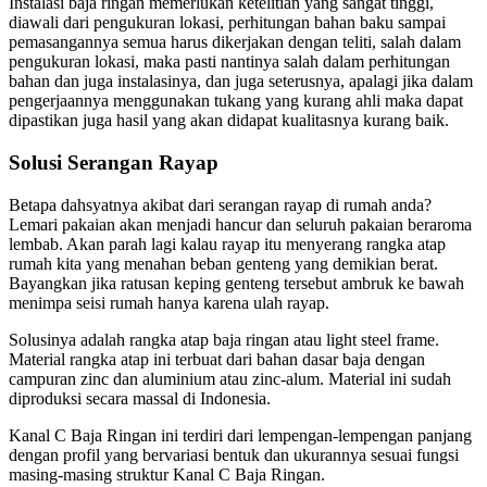
Instalasi baja ringan memerlukan ketelitian yang sangat tinggi,
diawali dari pengukuran lokasi, perhitungan bahan baku sampai
pemasangannya semua harus dikerjakan dengan teliti, salah dalam
pengukuran lokasi, maka pasti nantinya salah dalam perhitungan
bahan dan juga instalasinya, dan juga seterusnya, apalagi jika dalam
pengerjaannya menggunakan tukang yang kurang ahli maka dapat
dipastikan juga hasil yang akan didapat kualitasnya kurang baik.
Solusi Serangan Rayap
Betapa dahsyatnya akibat dari serangan rayap di rumah anda?
Lemari pakaian akan menjadi hancur dan seluruh pakaian beraroma
lembab. Akan parah lagi kalau rayap itu menyerang rangka atap
rumah kita yang menahan beban genteng yang demikian berat.
Bayangkan jika ratusan keping genteng tersebut ambruk ke bawah
menimpa seisi rumah hanya karena ulah rayap.
Solusinya adalah rangka atap baja ringan atau light steel frame.
Material rangka atap ini terbuat dari bahan dasar baja dengan
campuran zinc dan aluminium atau zinc-alum. Material ini sudah
diproduksi secara massal di Indonesia.
Kanal C Baja Ringan ini terdiri dari lempengan-lempengan panjang
dengan profil yang bervariasi bentuk dan ukurannya sesuai fungsi
masing-masing struktur Kanal C Baja Ringan.