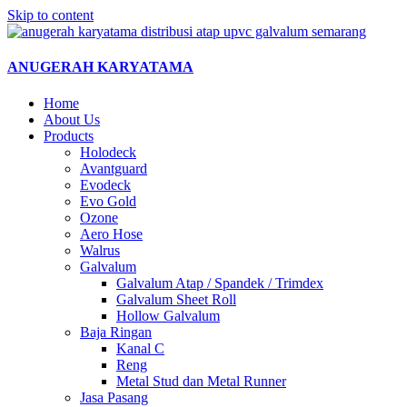
Skip to content
ANUGERAH KARYATAMA
Home
About Us
Products
Holodeck
Avantguard
Evodeck
Evo Gold
Ozone
Aero Hose
Walrus
Galvalum
Galvalum Atap / Spandek / Trimdex
Galvalum Sheet Roll
Hollow Galvalum
Baja Ringan
Kanal C
Reng
Metal Stud dan Metal Runner
Jasa Pasang