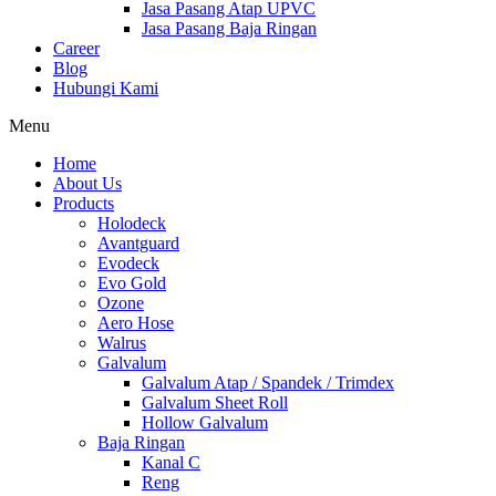
Jasa Pasang Atap UPVC
Jasa Pasang Baja Ringan
Career
Blog
Hubungi Kami
Menu
Home
About Us
Products
Holodeck
Avantguard
Evodeck
Evo Gold
Ozone
Aero Hose
Walrus
Galvalum
Galvalum Atap / Spandek / Trimdex
Galvalum Sheet Roll
Hollow Galvalum
Baja Ringan
Kanal C
Reng