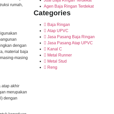
Jual Baja Ringan Terdekat
ruksi rumah,
Agen Baja Ringan Terdekat
Categories
Baja Ringan
Atap UPVC
digunakan
Jasa Pasang Baja Ringan
 bangunan
Jasa Pasang Atap UPVC
dingkan dengan
Kanal C
a, material baja
Metal Runner
 masing-masing
Metal Stud
Reng
 atap akhir
ingan merupakan
el) dengan