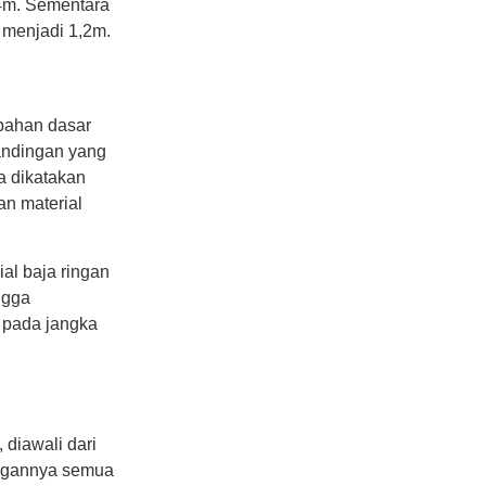
,4m. Sementara
 menjadi 1,2m.
 bahan dasar
andingan yang
a dikatakan
an material
al baja ringan
ngga
 pada jangka
 diawali dari
angannya semua