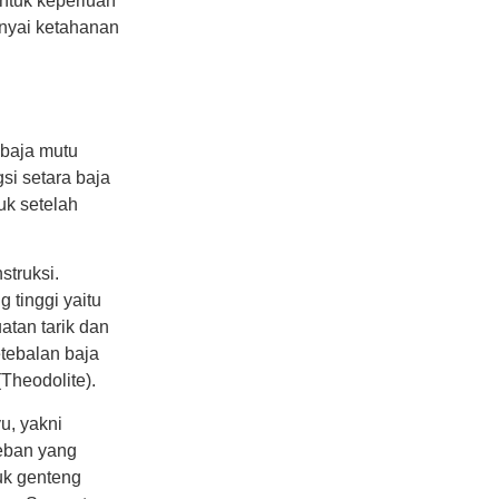
untuk keperluan
unyai ketahanan
baja mutu
gsi setara baja
uk setelah
struksi.
g tinggi yaitu
atan tarik dan
tebalan baja
Theodolite).
u, yakni
beban yang
uk genteng