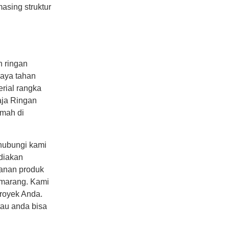
asing struktur
n ringan
daya tahan
erial rangka
aja Ringan
umah di
hubungi kami
diakan
anan produk
emarang. Kami
royek Anda.
tau anda bisa