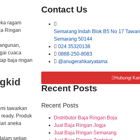
Contact Us
neka ragam
aja Ringan
Semarang Indah Blok B5 No 17 Tawan
Semarang 50144
bangunan,
024 35320138
agai cuaca
0888-250-8083
tap baja ringan
@anugerahkaryatama
Hubungi Ka
ngkid
Recent Posts
Recent Posts
ami tawarkan
 ready. Produk
Distributor Baja Ringan Boja
dari aneka
Jual Baja Ringan Jogja
Jual Baja Ringan Semarang
dalam setiap