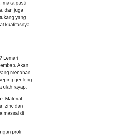
, maka pasti
a, dan juga
 tukang yang
at kualitasnya
? Lemari
 lembab. Akan
a yang menahan
 keping genteng
 ulah rayap.
e. Material
an zinc dan
ra massal di
ngan profil