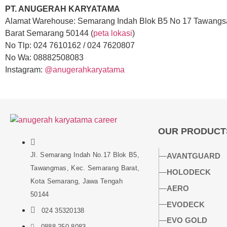
PT. ANUGERAH KARYATAMA
Alamat Warehouse: Semarang Indah Blok B5 No 17 Tawangs
Barat Semarang 50144 (
peta lokasi
)
No Tlp: 024 7610162 / 024 7620807
No Wa: 08882508083
Instagram:
@anugerahkaryatama
OUR PRODUCT
Jl. Semarang Indah No.17 Blok B5,
AVANTGUARD
Tawangmas, Kec. Semarang Barat,
HOLODECK
Kota Semarang, Jawa Tengah
AERO
50144
EVODECK
024 35320138
EVO GOLD
0888-250-8083