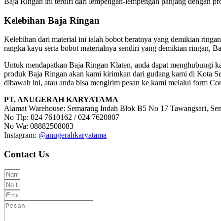
Baja Ringan ini terdiri dari lempengan-lempengan panjang dengan pro
Kelebihan Baja Ringan
Kelebihan dari material ini ialah bobot beratnya yang demikian ringa
rangka kayu serta bobot materialnya sendiri yang demikian ringan, 
Untuk mendapatkan Baja Ringan Klaten, anda dapat menghubungi kam
produk Baja Ringan akan kami kirimkan dari gudang kami di Kota Se
dibawah ini, atau anda bisa mengirim pesan ke kami melalui form Con
PT. ANUGERAH KARYATAMA
Alamat Warehouse: Semarang Indah Blok B5 No 17 Tawangsari, Se
No Tlp: 024 7610162 / 024 7620807
No Wa: 08882508083
Instagram:
@anugerahkaryatama
Contact Us