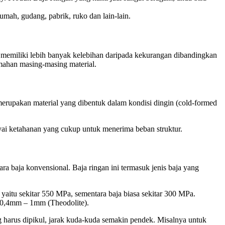
mah, gudang, pabrik, ruko dan lain-lain.
n memiliki lebih banyak kelebihan daripada kekurangan dibandingkan
emahan masing-masing material.
n merupakan material yang dibentuk dalam kondisi dingin (cold-formed
nyai ketahanan yang cukup untuk menerima beban struktur.
ra baja konvensional. Baja ringan ini termasuk jenis baja yang
 yaitu sekitar 550 MPa, sementara baja biasa sekitar 300 MPa.
i 0,4mm – 1mm (Theodolite).
 harus dipikul, jarak kuda-kuda semakin pendek. Misalnya untuk