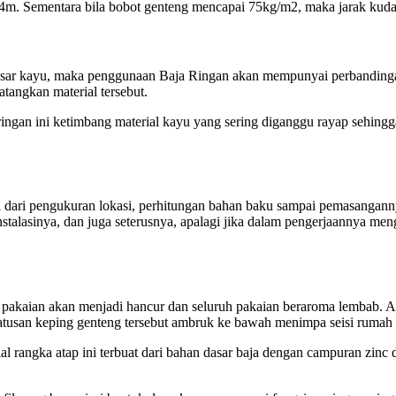
1,4m. Sementara bila bobot genteng mencapai 75kg/m2, maka jarak kud
 dasar kayu, maka penggunaan Baja Ringan akan mempunyai perbanding
tangkan material tersebut.
a ringan ini ketimbang material kayu yang sering diganggu rayap seh
wali dari pengukuran lokasi, perhitungan bahan baku sampai pemasangann
nstalasinya, dan juga seterusnya, apalagi jika dalam pengerjaannya me
 pakaian akan menjadi hancur dan seluruh pakaian beraroma lembab. Ak
tusan keping genteng tersebut ambruk ke bawah menimpa seisi rumah 
rial rangka atap ini terbuat dari bahan dasar baja dengan campuran zinc