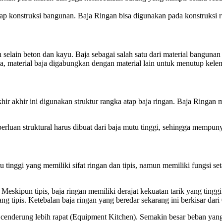
ap konstruksi bangunan. Baja Ringan bisa digunakan pada konstruksi ru
selain beton dan kayu. Baja sebagai salah satu dari material banguna
ya, material baja digabungkan dengan material lain untuk menutup kel
akhir akhir ini digunakan struktur rangka atap baja ringan. Baja Ringa
perluan struktural harus dibuat dari baja mutu tinggi, sehingga mempu
nggi yang memiliki sifat ringan dan tipis, namun memiliki fungsi seta
skipun tipis, baja ringan memiliki derajat kekuatan tarik yang tinggi
g tipis. Ketebalan baja ringan yang beredar sekarang ini berkisar dar
cenderung lebih rapat (Equipment Kitchen). Semakin besar beban yang