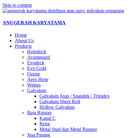
Skip to content
ANUGERAH KARYATAMA
Home
About Us
Products
Holodeck
Avantguard
Evodeck
Evo Gold
Ozone
Aero Hose
Walrus
Galvalum
Galvalum Atap / Spandek / Trimdex
Galvalum Sheet Roll
Hollow Galvalum
Baja Ringan
Kanal C
Reng
Metal Stud dan Metal Runner
Jasa Pasang