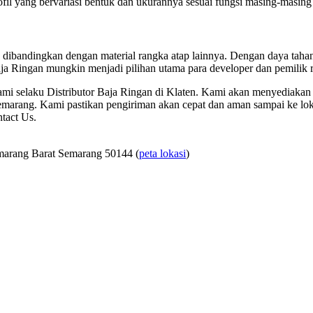
fil yang bervariasi bentuk dan ukurannya sesuai fungsi masing-masing 
n dibandingkan dengan material rangka atap lainnya. Dengan daya tahan
Baja Ringan mungkin menjadi pilihan utama para developer dan pemilik 
i selaku Distributor Baja Ringan di Klaten. Kami akan menyediakan
marang. Kami pastikan pengiriman akan cepat dan aman sampai ke lok
tact Us.
marang Barat Semarang 50144 (
peta lokasi
)