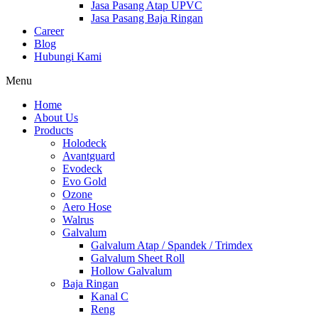
Jasa Pasang Atap UPVC
Jasa Pasang Baja Ringan
Career
Blog
Hubungi Kami
Menu
Home
About Us
Products
Holodeck
Avantguard
Evodeck
Evo Gold
Ozone
Aero Hose
Walrus
Galvalum
Galvalum Atap / Spandek / Trimdex
Galvalum Sheet Roll
Hollow Galvalum
Baja Ringan
Kanal C
Reng