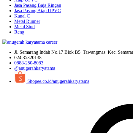
Jasa Pasang Baja Ringan
Jasa Pasang Atap UPVC
Kanal C
Metal Runner
Metal Stud
Reng
Jl. Semarang Indah No.17 Blok B5, Tawangmas, Kec. Semara
024 35320138
0888-250-8083
@anugerahkaryatama
Shopee.co.id/anugerahkaryatama