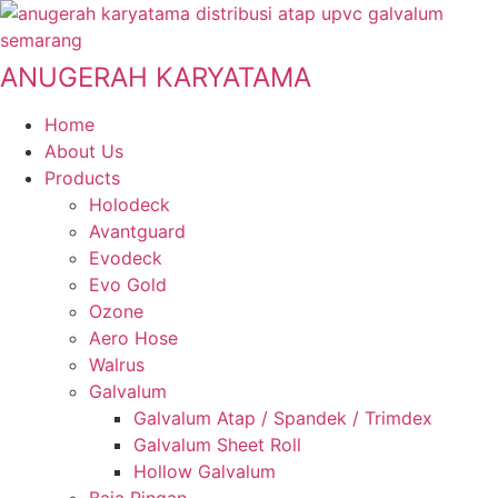
Skip
to
content
ANUGERAH KARYATAMA
Home
About Us
Products
Holodeck
Avantguard
Evodeck
Evo Gold
Ozone
Aero Hose
Walrus
Galvalum
Galvalum Atap / Spandek / Trimdex
Galvalum Sheet Roll
Hollow Galvalum