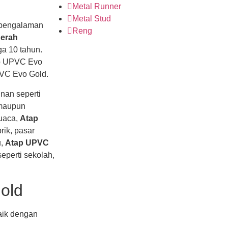
Metal Runner
Metal Stud
pengalaman
Reng
gerah
a 10 tahun.
tap UPVC Evo
PVC Evo Gold.
nan seperti
 maupun
cuaca,
Atap
ik, pasar
u,
Atap UPVC
eperti sekolah,
old
aik dengan