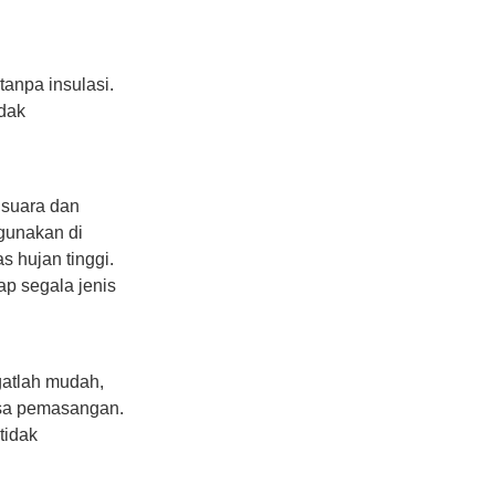
anpa insulasi.
idak
suara dan
igunakan di
s hujan tinggi.
p segala jenis
gatlah mudah,
sa pemasangan.
tidak