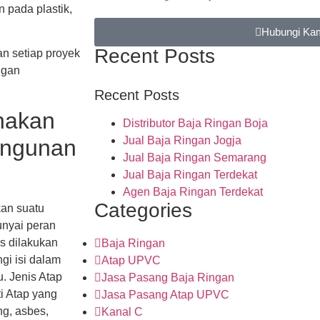
n pada plastik,
Hubungi Ka
Recent Posts
 setiap proyek
ggan
Recent Posts
nakan
Distributor Baja Ringan Boja
Jual Baja Ringan Jogja
angunan
Jual Baja Ringan Semarang
Jual Baja Ringan Terdekat
Agen Baja Ringan Terdekat
Categories
kan suatu
nyai peran
us dilakukan
Baja Ringan
gi isi dalam
Atap UPVC
u. Jenis Atap
Jasa Pasang Baja Ringan
i Atap yang
Jasa Pasang Atap UPVC
ng, asbes,
Kanal C