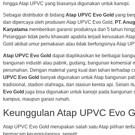
hingga Atap UPVC yang biasanya digunakan untuk kanopi.
Sebagai distributor di bidang
Atap UPVC Evo Gold
yang ber
dan dipercaya oleh produsen Atap UPVC Evo Gold,
PT. Anu
Karyatama
memberikan garansi produknya dari 5 tahun hingg
Pelanggan tidak perlu khawatir apabila terjadi kerusakan A
Gold akibat umur pemakaian atau tidak berfungsinya Atap U
Atap UPVC Evo Gold
dapat diaplikasikan ke berbagai bangu
bangunan industri atau pabrik, gudang, bangunan komersial
perumahan. Dengan material yang kuat dan tahan terhadap 
UPVC Evo Gold
banyak digunakan untuk Atap bangunan pabr
tradisional, stadion olahraga, dan stasiun kereta api. Selain it
Evo Gold
juga bisa digunakan untuk kanopi pada bangunan s
kampus, maupun garasi rumah.
Keunggulan Atap UPVC Evo G
Atap UPVC Evo Gold merupakan salah satu Atap pilihan terb
bermacam keunggulannya, seperti: