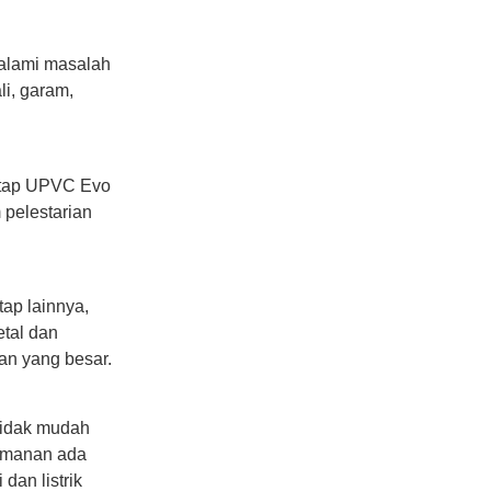
alami masalah
li, garam,
Atap UPVC Evo
pelestarian
ap lainnya,
etal dan
n yang besar.
tidak mudah
eamanan ada
dan listrik