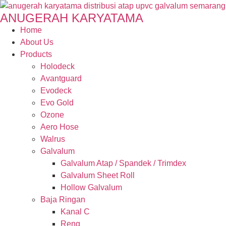
ANUGERAH KARYATAMA
Home
About Us
Products
Holodeck
Avantguard
Evodeck
Evo Gold
Ozone
Aero Hose
Walrus
Galvalum
Galvalum Atap / Spandek / Trimdex
Galvalum Sheet Roll
Hollow Galvalum
Baja Ringan
Kanal C
Reng