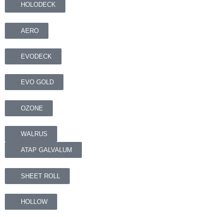
HOLODECK
AERO
EVODECK
EVO GOLD
OZONE
WALRUS
ATAP GALVALUM
SHEET ROLL
HOLLOW