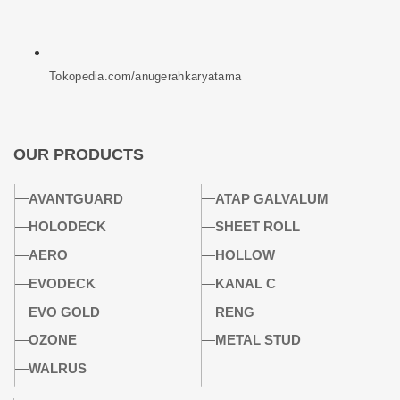
Tokopedia.com/anugerahkaryatama
OUR PRODUCTS
AVANTGUARD
ATAP GALVALUM
HOLODECK
SHEET ROLL
AERO
HOLLOW
EVODECK
KANAL C
EVO GOLD
RENG
OZONE
METAL STUD
WALRUS