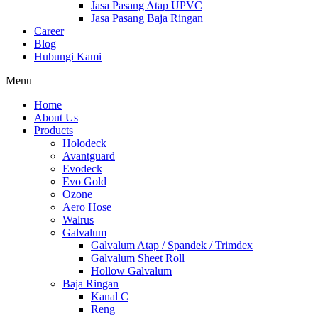
Jasa Pasang Atap UPVC
Jasa Pasang Baja Ringan
Career
Blog
Hubungi Kami
Menu
Home
About Us
Products
Holodeck
Avantguard
Evodeck
Evo Gold
Ozone
Aero Hose
Walrus
Galvalum
Galvalum Atap / Spandek / Trimdex
Galvalum Sheet Roll
Hollow Galvalum
Baja Ringan
Kanal C
Reng