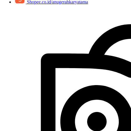
Shopee.co.id/anugerahkaryatama