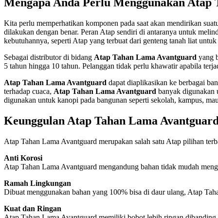
Mengapa Anda Perlu Menggunakan Atap 
Kita perlu memperhatikan komponen pada saat akan mendirikan suatu
dilakukan dengan benar. Peran Atap sendiri di antaranya untuk melind
kebutuhannya, seperti Atap yang terbuat dari genteng tanah liat un
Sebagai distributor di bidang
Atap Tahan Lama Avantguard
yang b
5 tahun hingga 10 tahun. Pelanggan tidak perlu khawatir apabila te
Atap Tahan Lama Avantguard
dapat diaplikasikan ke berbagai ba
terhadap cuaca,
Atap Tahan Lama Avantguard
banyak digunakan un
digunakan untuk kanopi pada bangunan seperti sekolah, kampus, mau
Keunggulan Atap Tahan Lama Avantguar
Atap Tahan Lama Avantguard merupakan salah satu Atap pilihan terb
Anti Korosi
Atap Tahan Lama Avantguard mengandung bahan tidak mudah mengalami
Ramah Lingkungan
Dibuat menggunakan bahan yang 100% bisa di daur ulang, Atap Tah
Kuat dan Ringan
Atap Tahan Lama Avantguard memiliki bobot lebih ringan dibanding 