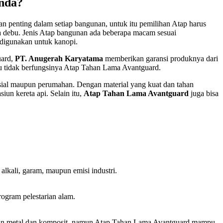
nda?
 penting dalam setiap bangunan, untuk itu pemilihan Atap harus
rta debu. Jenis Atap bangunan ada beberapa macam sesuai
 digunakan untuk kanopi.
uard,
PT. Anugerah Karyatama
memberikan garansi produknya dari
au tidak berfungsinya Atap Tahan Lama Avantguard.
rsial maupun perumahan. Dengan material yang kuat dan tahan
iun kereta api. Selain itu,
Atap Tahan Lama Avantguard
juga bisa
kali, garam, maupun emisi industri.
gram pelestarian alam.
bahan metal dan komposit, namun Atap Tahan Lama Avantguard mampu