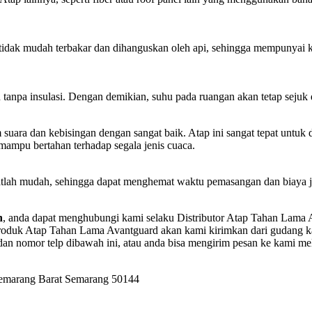
dak mudah terbakar dan dihanguskan oleh api, sehingga mempunyai kea
anpa insulasi. Dengan demikian, suhu pada ruangan akan tetap sejuk d
ra dan kebisingan dengan sangat baik. Atap ini sangat tepat untuk d
 mampu bertahan terhadap segala jenis cuaca.
atlah mudah, sehingga dapat menghemat waktu pemasangan dan biaya j
n
, anda dapat menghubungi kami selaku Distributor Atap Tahan Lama
oduk Atap Tahan Lama Avantguard akan kami kirimkan dari gudang ka
an nomor telp dibawah ini, atau anda bisa mengirim pesan ke kami me
Semarang Barat Semarang 50144