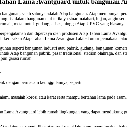
Tahan Lama Avantguard untuk bangunan A
 bangunan, salah satunya adalah Atap bangunan. Atap mempunyai peran
ungi isi dalam bangunan dari teriknya sinar matahari, hujan, angin se
tuk rumah, metal untuk gudang, asbes, hingga Atap UPVC yang biasanya
erpengalaman dan dipercaya oleh produsen Atap Tahan Lama Avantg
rjadi kerusakan Atap Tahan Lama Avantguard akibat umur pemakaian at
ngunan seperti bangunan industri atau pabrik, gudang, bangunan kome
tuk Atap bangunan pabrik, pasar tradisional, stadion olahraga, dan stas
pun garasi rumah.
d
aik dengan bermacam keunggulannya, seperti:
 masalah korosi atau karat serta mampu bertahan lama pada asam, al
an Lama Avantguard lebih ramah lingkungan yang dapat mendukung pro
Atap lainnya, seperti fiber atau roof panel lain yang menggunakan 