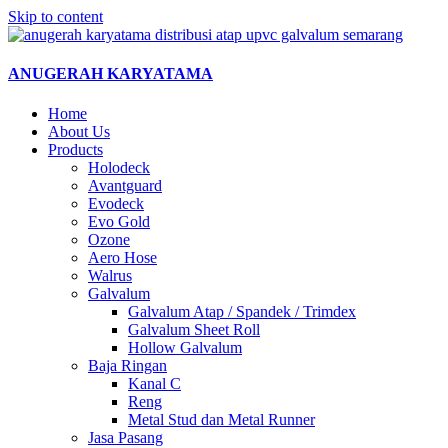
Skip to content
ANUGERAH KARYATAMA
Home
About Us
Products
Holodeck
Avantguard
Evodeck
Evo Gold
Ozone
Aero Hose
Walrus
Galvalum
Galvalum Atap / Spandek / Trimdex
Galvalum Sheet Roll
Hollow Galvalum
Baja Ringan
Kanal C
Reng
Metal Stud dan Metal Runner
Jasa Pasang