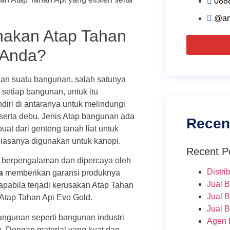
088
@an
akan Atap Tahan
 Anda?
an suatu bangunan, salah satunya
setiap bangunan, untuk itu
diri di antaranya untuk melindungi
n serta debu. Jenis Atap bangunan ada
Recen
at dari genteng tanah liat untuk
iasanya digunakan untuk kanopi.
Recent P
berpengalaman dan dipercaya oleh
Distri
a
memberikan garansi produknya
Jual 
 apabila terjadi kerusakan Atap Tahan
Jual 
 Atap Tahan Api Evo Gold.
Jual 
angunan seperti bangunan industri
Agen 
. Dengan material yang kuat dan