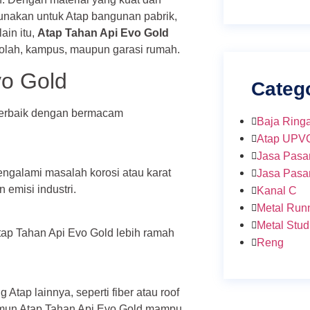
nakan untuk Atap bangunan pabrik,
ain itu,
Atap Tahan Api Evo Gold
kolah, kampus, maupun garasi rumah.
vo Gold
Categ
 terbaik dengan bermacam
Baja Ring
Atap UPV
Jasa Pasa
galami masalah korosi atau karat
Jasa Pasa
emisi industri.
Kanal C
Metal Run
Metal Stud
ap Tahan Api Evo Gold lebih ramah
Reng
.
Atap lainnya, seperti fiber atau roof
amun Atap Tahan Api Evo Gold mampu