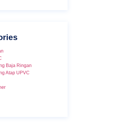
ories
an
C
ng Baja Ringan
ng Atap UPVC
ner