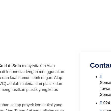
Conta
old di Solo
menyediakan Atap
ama di Indonesia dengan menggunakan
 dan kuat namun lebih ringan. Atap
Semar
PVC) adalah material dari plastik dan
Tawan
 menghasilkan plastik yang keras
Semar
024
han setiap proyek konstruksi yang
Atap Tahan Api yang efisien serta