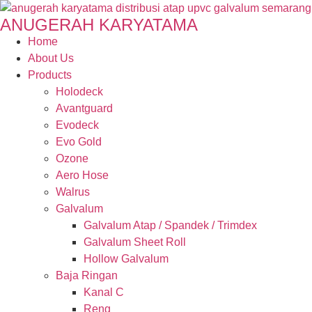
ANUGERAH KARYATAMA
Home
About Us
Products
Holodeck
Avantguard
Evodeck
Evo Gold
Ozone
Aero Hose
Walrus
Galvalum
Galvalum Atap / Spandek / Trimdex
Galvalum Sheet Roll
Hollow Galvalum
Baja Ringan
Kanal C
Reng