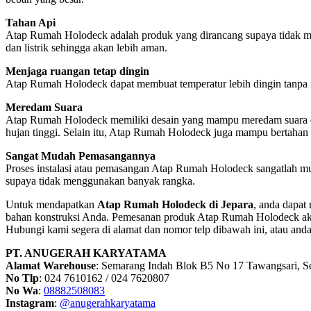
Tahan Api
Atap Rumah Holodeck adalah produk yang dirancang supaya tidak mud
dan listrik sehingga akan lebih aman.
Menjaga ruangan tetap dingin
Atap Rumah Holodeck dapat membuat temperatur lebih dingin tanpa in
Meredam Suara
Atap Rumah Holodeck memiliki desain yang mampu meredam suara dan k
hujan tinggi. Selain itu, Atap Rumah Holodeck juga mampu bertahan t
Sangat Mudah Pemasangannya
Proses instalasi atau pemasangan Atap Rumah Holodeck sangatlah m
supaya tidak menggunakan banyak rangka.
Untuk mendapatkan
Atap Rumah Holodeck di Jepara
, anda dapa
bahan konstruksi Anda. Pemesanan produk Atap Rumah Holodeck akan
Hubungi kami segera di alamat dan nomor telp dibawah ini, atau and
PT. ANUGERAH KARYATAMA
Alamat Warehouse
: Semarang Indah Blok B5 No 17 Tawangsari, 
No Tlp
: 024 7610162 / 024 7620807
No Wa
:
08882508083
Instagram
:
@anugerahkaryatama