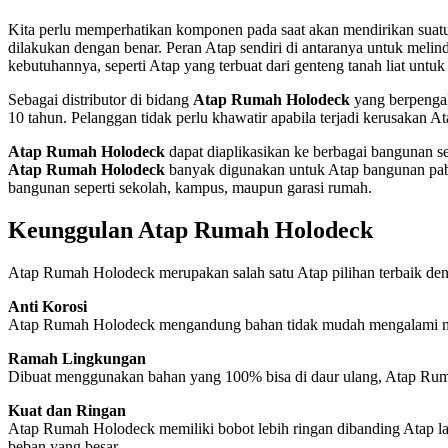
Kita perlu memperhatikan komponen pada saat akan mendirikan suatu
dilakukan dengan benar. Peran Atap sendiri di antaranya untuk melind
kebutuhannya, seperti Atap yang terbuat dari genteng tanah liat un
Sebagai distributor di bidang
Atap Rumah Holodeck
yang berpenga
10 tahun. Pelanggan tidak perlu khawatir apabila terjadi kerusaka
Atap Rumah Holodeck
dapat diaplikasikan ke berbagai bangunan s
Atap Rumah Holodeck
banyak digunakan untuk Atap bangunan pabrik,
bangunan seperti sekolah, kampus, maupun garasi rumah.
Keunggulan Atap Rumah Holodeck
Atap Rumah Holodeck merupakan salah satu Atap pilihan terbaik de
Anti Korosi
Atap Rumah Holodeck mengandung bahan tidak mudah mengalami masal
Ramah Lingkungan
Dibuat menggunakan bahan yang 100% bisa di daur ulang, Atap Rum
Kuat dan Ringan
Atap Rumah Holodeck memiliki bobot lebih ringan dibanding Atap l
beban yang besar.