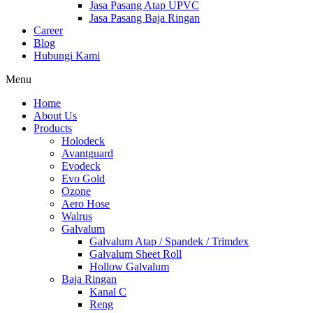
Jasa Pasang Atap UPVC
Jasa Pasang Baja Ringan
Career
Blog
Hubungi Kami
Menu
Home
About Us
Products
Holodeck
Avantguard
Evodeck
Evo Gold
Ozone
Aero Hose
Walrus
Galvalum
Galvalum Atap / Spandek / Trimdex
Galvalum Sheet Roll
Hollow Galvalum
Baja Ringan
Kanal C
Reng