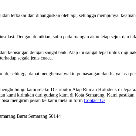
ah terbakar dan dihanguskan oleh api, sehingga mempunyai keamanan a
sulasi. Dengan demikian, suhu pada ruangan akan tetap sejuk dan tid
ebisingan dengan sangat baik. Atap ini sangat tepat untuk digunakan
erhadap segala jenis cuaca.
udah, sehingga dapat menghemat waktu pemasangan dan biaya jasa pema
t menghubungi kami selaku Distributor Atap Rumah Holodeck di Jepa
 kami kirimkan dari gudang kami di Kota Semarang. Kami pastikan p
a bisa mengirim pesan ke kami melalui form
Contact Us
.
Semarang Barat Semarang 50144