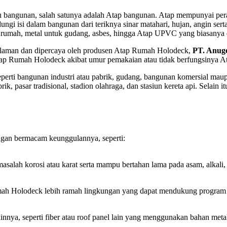
 bangunan, salah satunya adalah Atap bangunan. Atap mempunyai peran
ungi isi dalam bangunan dari teriknya sinar matahari, hujan, angin se
tuk rumah, metal untuk gudang, asbes, hingga Atap UPVC yang biasanya
laman dan dipercaya oleh produsen Atap Rumah Holodeck,
PT. Anug
n Atap Rumah Holodeck akibat umur pemakaian atau tidak berfungsinya
eperti bangunan industri atau pabrik, gudang, bangunan komersial mau
 pasar tradisional, stadion olahraga, dan stasiun kereta api. Selain it
ngan bermacam keunggulannya, seperti:
ah korosi atau karat serta mampu bertahan lama pada asam, alkali, 
ah Holodeck lebih ramah lingkungan yang dapat mendukung program p
ainnya, seperti fiber atau roof panel lain yang menggunakan bahan