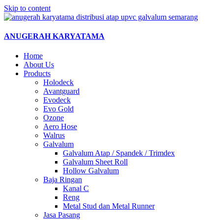
Skip to content
ANUGERAH KARYATAMA
Home
About Us
Products
Holodeck
Avantguard
Evodeck
Evo Gold
Ozone
Aero Hose
Walrus
Galvalum
Galvalum Atap / Spandek / Trimdex
Galvalum Sheet Roll
Hollow Galvalum
Baja Ringan
Kanal C
Reng
Metal Stud dan Metal Runner
Jasa Pasang