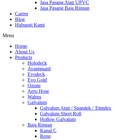
Jasa Pasang Atap UPVC
Jasa Pasang Baja Ringan
Career
Blog
Hubungi Kami
Menu
Home
About Us
Products
Holodeck
Avantguard
Evodeck
Evo Gold
Ozone
Aero Hose
Walrus
Galvalum
Galvalum Atap / Spandek / Trimdex
Galvalum Sheet Roll
Hollow Galvalum
Baja Ringan
Kanal C
Reng