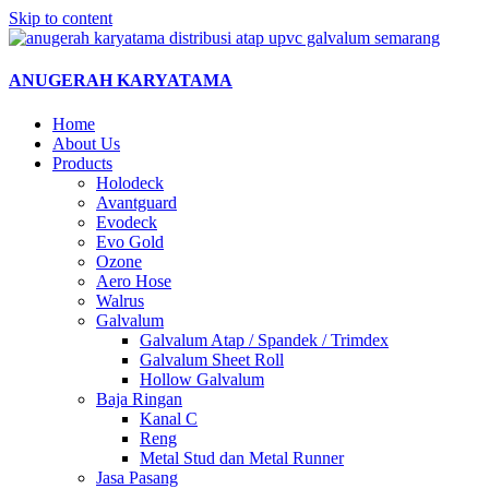
Skip to content
ANUGERAH KARYATAMA
Home
About Us
Products
Holodeck
Avantguard
Evodeck
Evo Gold
Ozone
Aero Hose
Walrus
Galvalum
Galvalum Atap / Spandek / Trimdex
Galvalum Sheet Roll
Hollow Galvalum
Baja Ringan
Kanal C
Reng
Metal Stud dan Metal Runner
Jasa Pasang