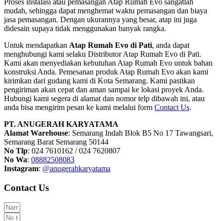
Proses instalasi atau pemasangan Atap Rumah Evo sangatlah
mudah, sehingga dapat menghemat waktu pemasangan dan biaya
jasa pemasangan. Dengan ukurannya yang besar, atap ini juga
didesain supaya tidak menggunakan banyak rangka.
Untuk mendapatkan
Atap Rumah Evo di Pati
, anda dapat
menghubungi kami selaku Distributor Atap Rumah Evo di Pati.
Kami akan menyediakan kebutuhan Atap Rumah Evo untuk bahan
konstruksi Anda. Pemesanan produk Atap Rumah Evo akan kami
kirimkan dari gudang kami di Kota Semarang. Kami pastikan
pengiriman akan cepat dan aman sampai ke lokasi proyek Anda.
Hubungi kami segera di alamat dan nomor telp dibawah ini, atau
anda bisa mengirim pesan ke kami melalui form
Contact Us
.
PT. ANUGERAH KARYATAMA
Alamat Warehouse
: Semarang Indah Blok B5 No 17 Tawangsari,
Semarang Barat Semarang 50144
No Tlp
: 024 7610162 / 024 7620807
No Wa
:
08882508083
Instagram
:
@anugerahkaryatama
Contact Us