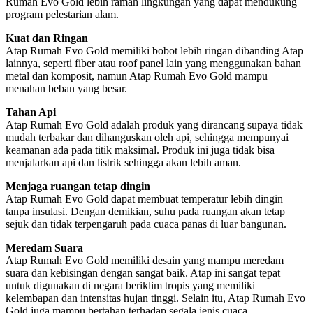
Rumah Evo Gold lebih ramah lingkungan yang dapat mendukung
program pelestarian alam.
Kuat dan Ringan
Atap Rumah Evo Gold memiliki bobot lebih ringan dibanding Atap
lainnya, seperti fiber atau roof panel lain yang menggunakan bahan
metal dan komposit, namun Atap Rumah Evo Gold mampu
menahan beban yang besar.
Tahan Api
Atap Rumah Evo Gold adalah produk yang dirancang supaya tidak
mudah terbakar dan dihanguskan oleh api, sehingga mempunyai
keamanan ada pada titik maksimal. Produk ini juga tidak bisa
menjalarkan api dan listrik sehingga akan lebih aman.
Menjaga ruangan tetap dingin
Atap Rumah Evo Gold dapat membuat temperatur lebih dingin
tanpa insulasi. Dengan demikian, suhu pada ruangan akan tetap
sejuk dan tidak terpengaruh pada cuaca panas di luar bangunan.
Meredam Suara
Atap Rumah Evo Gold memiliki desain yang mampu meredam
suara dan kebisingan dengan sangat baik. Atap ini sangat tepat
untuk digunakan di negara beriklim tropis yang memiliki
kelembapan dan intensitas hujan tinggi. Selain itu, Atap Rumah Evo
Gold juga mampu bertahan terhadap segala jenis cuaca.