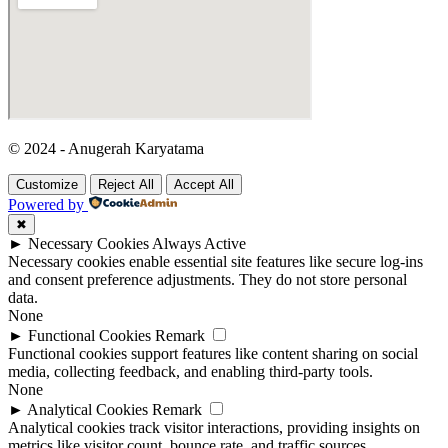
© 2024 - Anugerah Karyatama
Customize
Reject All
Accept All
Powered by
✖
►
Necessary Cookies
Always Active
Necessary cookies enable essential site features like secure log-ins
and consent preference adjustments. They do not store personal
data.
None
►
Functional Cookies
Remark
Functional cookies support features like content sharing on social
media, collecting feedback, and enabling third-party tools.
None
►
Analytical Cookies
Remark
Analytical cookies track visitor interactions, providing insights on
metrics like visitor count, bounce rate, and traffic sources.