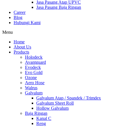
Jasa Pasang Atap UPVC
Jasa Pasang Baja Ringan
Career
Blog
Hubungi Kami
Menu
Home
About Us
Products
Holodeck
Avantguard
Evodeck
Evo Gold
Ozone
Aero Hose
Walrus
Galvalum
Galvalum Atap / Spandek / Trimdex
Galvalum Sheet Roll
Hollow Galvalum
Baja Ringan
Kanal C
Reng