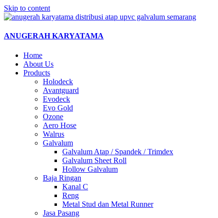
Skip to content
ANUGERAH KARYATAMA
Home
About Us
Products
Holodeck
Avantguard
Evodeck
Evo Gold
Ozone
Aero Hose
Walrus
Galvalum
Galvalum Atap / Spandek / Trimdex
Galvalum Sheet Roll
Hollow Galvalum
Baja Ringan
Kanal C
Reng
Metal Stud dan Metal Runner
Jasa Pasang