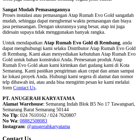
Sangat Mudah Pemasangannya
Proses instalasi atau pemasangan Atap Rumah Evo Gold sangatlah
mudah, sehingga dapat menghemat waktu pemasangan dan biaya
jasa pemasangan. Dengan ukurannya yang besar, atap ini juga
didesain supaya tidak menggunakan banyak rangka.
Untuk mendapatkan
Atap Rumah Evo Gold di Rembang
, anda
dapat menghubungi kami selaku Distributor Atap Rumah Evo Gold
di Rembang. Kami akan menyediakan kebutuhan Atap Rumah Evo
Gold untuk bahan konstruksi Anda. Pemesanan produk Atap
Rumah Evo Gold akan kami kirimkan dari gudang kami di Kota
Semarang. Kami pastikan pengiriman akan cepat dan aman sampai
ke lokasi proyek Anda. Hubungi kami segera di alamat dan nomor
telp dibawah ini, atau anda bisa mengirim pesan ke kami melalui
form
Contact Us
.
PT. ANUGERAH KARYATAMA
Alamat Warehouse
: Semarang Indah Blok B5 No 17 Tawangsari,
Semarang Barat Semarang 50144
No Tlp
: 024 7610162 / 024 7620807
No Wa
:
08882508083
Instagram
:
@anugerahkaryatama
Contact Us