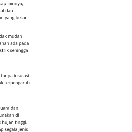
ap lainnya,
tal dan
 yang besar.
idak mudah
anan ada pada
istrik sehingga
anpa insulasi.
ak terpengaruh
uara dan
gunakan di
 hujan tinggi.
p segala jenis