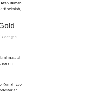
,
Atap Rumah
rti sekolah,
Gold
aik dengan
lami masalah
, garam,
ap Rumah Evo
elestarian