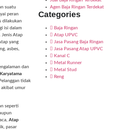
Jual Baja Ringan Terdekat
an suatu
Agen Baja Ringan Terdekat
Categories
yai peran
s dilakukan
i isi dalam
Baja Ringan
. Jenis Atap
Atap UPVC
Atap yang
Jasa Pasang Baja Ringan
ng, asbes,
Jasa Pasang Atap UPVC
Kanal C
Metal Runner
engalaman dan
Metal Stud
 Karyatama
Reng
Pelanggan tidak
d akibat umur
n seperti
maupun
aca,
Atap
k, pasar