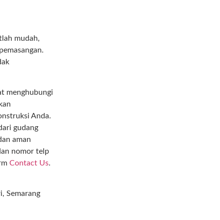
tlah mudah,
 pemasangan.
dak
pat menghubungi
akan
nstruksi Anda.
dari gudang
 dan aman
dan nomor telp
orm
Contact Us
.
i, Semarang