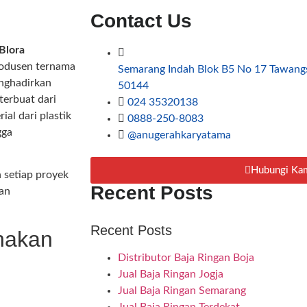
Contact Us
Blora
rodusen ternama
Semarang Indah Blok B5 No 17 Tawang
nghadirkan
50144
terbuat dari
024 35320138
al dari plastik
0888-250-8083
gga
@anugerahkaryatama
Hubungi Ka
setiap proyek
Recent Posts
an
Recent Posts
nakan
Distributor Baja Ringan Boja
Jual Baja Ringan Jogja
Jual Baja Ringan Semarang