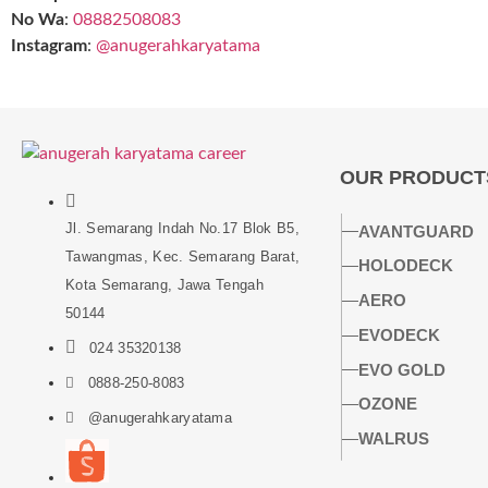
No Wa
:
08882508083
Instagram
:
@anugerahkaryatama
OUR PRODUCT
Jl. Semarang Indah No.17 Blok B5,
AVANTGUARD
Tawangmas, Kec. Semarang Barat,
HOLODECK
Kota Semarang, Jawa Tengah
AERO
50144
EVODECK
024 35320138
EVO GOLD
0888-250-8083
OZONE
@anugerahkaryatama
WALRUS