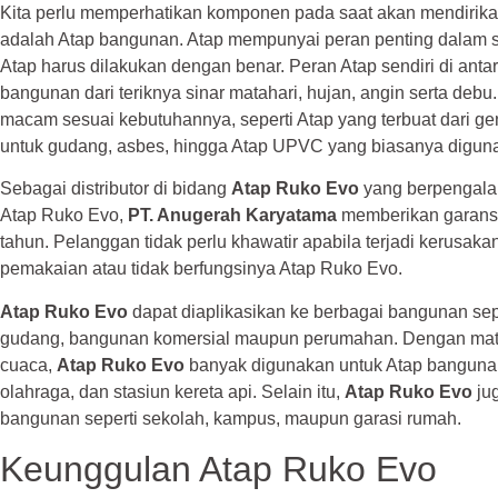
Kita perlu memperhatikan komponen pada saat akan mendirika
adalah Atap bangunan. Atap mempunyai peran penting dalam se
Atap harus dilakukan dengan benar. Peran Atap sendiri di anta
bangunan dari teriknya sinar matahari, hujan, angin serta deb
macam sesuai kebutuhannya, seperti Atap yang terbuat dari gen
untuk gudang, asbes, hingga Atap UPVC yang biasanya diguna
Sebagai distributor di bidang
Atap Ruko Evo
yang berpengala
Atap Ruko Evo,
PT. Anugerah Karyatama
memberikan garansi
tahun. Pelanggan tidak perlu khawatir apabila terjadi kerusak
pemakaian atau tidak berfungsinya Atap Ruko Evo.
Atap Ruko Evo
dapat diaplikasikan ke berbagai bangunan sepe
gudang, bangunan komersial maupun perumahan. Dengan mater
cuaca,
Atap Ruko Evo
banyak digunakan untuk Atap bangunan p
olahraga, dan stasiun kereta api. Selain itu,
Atap Ruko Evo
jug
bangunan seperti sekolah, kampus, maupun garasi rumah.
Keunggulan Atap Ruko Evo