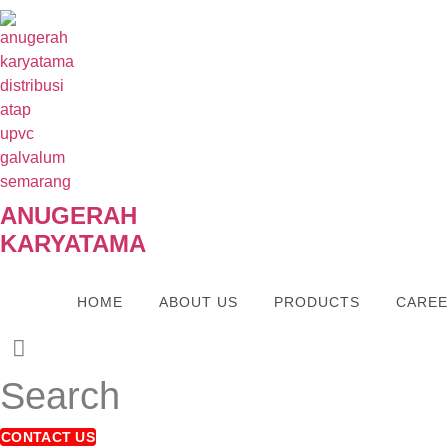
Skip
to
content
ANUGERAH
KARYATAMA
HOME
ABOUT US
PRODUCTS
CARE
Search
CONTACT US