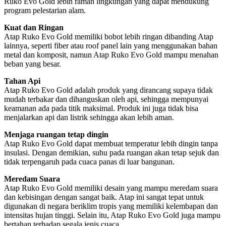
Ruko Evo Gold lebih ramah lingkungan yang dapat mendukung
program pelestarian alam.
Kuat dan Ringan
Atap Ruko Evo Gold memiliki bobot lebih ringan dibanding Atap
lainnya, seperti fiber atau roof panel lain yang menggunakan bahan
metal dan komposit, namun Atap Ruko Evo Gold mampu menahan
beban yang besar.
Tahan Api
Atap Ruko Evo Gold adalah produk yang dirancang supaya tidak
mudah terbakar dan dihanguskan oleh api, sehingga mempunyai
keamanan ada pada titik maksimal. Produk ini juga tidak bisa
menjalarkan api dan listrik sehingga akan lebih aman.
Menjaga ruangan tetap dingin
Atap Ruko Evo Gold dapat membuat temperatur lebih dingin tanpa
insulasi. Dengan demikian, suhu pada ruangan akan tetap sejuk dan
tidak terpengaruh pada cuaca panas di luar bangunan.
Meredam Suara
Atap Ruko Evo Gold memiliki desain yang mampu meredam suara
dan kebisingan dengan sangat baik. Atap ini sangat tepat untuk
digunakan di negara beriklim tropis yang memiliki kelembapan dan
intensitas hujan tinggi. Selain itu, Atap Ruko Evo Gold juga mampu
bertahan terhadap segala jenis cuaca.