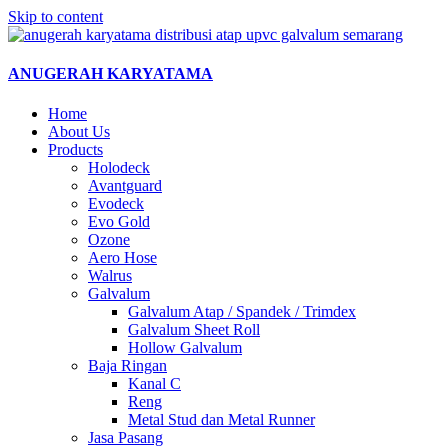
Skip to content
ANUGERAH KARYATAMA
Home
About Us
Products
Holodeck
Avantguard
Evodeck
Evo Gold
Ozone
Aero Hose
Walrus
Galvalum
Galvalum Atap / Spandek / Trimdex
Galvalum Sheet Roll
Hollow Galvalum
Baja Ringan
Kanal C
Reng
Metal Stud dan Metal Runner
Jasa Pasang