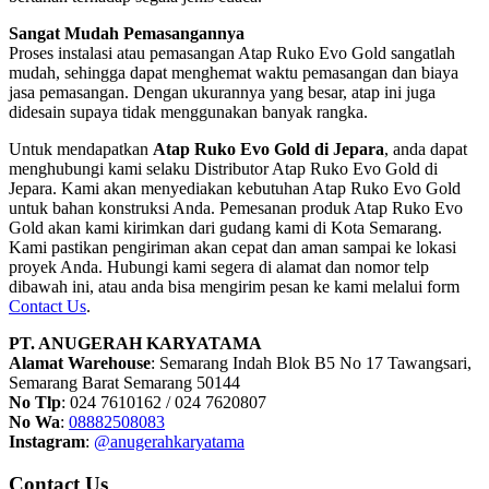
Sangat Mudah Pemasangannya
Proses instalasi atau pemasangan Atap Ruko Evo Gold sangatlah
mudah, sehingga dapat menghemat waktu pemasangan dan biaya
jasa pemasangan. Dengan ukurannya yang besar, atap ini juga
didesain supaya tidak menggunakan banyak rangka.
Untuk mendapatkan
Atap Ruko Evo Gold di Jepara
, anda dapat
menghubungi kami selaku Distributor Atap Ruko Evo Gold di
Jepara. Kami akan menyediakan kebutuhan Atap Ruko Evo Gold
untuk bahan konstruksi Anda. Pemesanan produk Atap Ruko Evo
Gold akan kami kirimkan dari gudang kami di Kota Semarang.
Kami pastikan pengiriman akan cepat dan aman sampai ke lokasi
proyek Anda. Hubungi kami segera di alamat dan nomor telp
dibawah ini, atau anda bisa mengirim pesan ke kami melalui form
Contact Us
.
PT. ANUGERAH KARYATAMA
Alamat Warehouse
: Semarang Indah Blok B5 No 17 Tawangsari,
Semarang Barat Semarang 50144
No Tlp
: 024 7610162 / 024 7620807
No Wa
:
08882508083
Instagram
:
@anugerahkaryatama
Contact Us