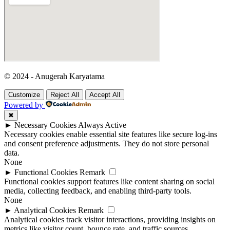
© 2024 - Anugerah Karyatama
Customize
Reject All
Accept All
Powered by
✖
►
Necessary Cookies
Always Active
Necessary cookies enable essential site features like secure log-ins
and consent preference adjustments. They do not store personal
data.
None
►
Functional Cookies
Remark
Functional cookies support features like content sharing on social
media, collecting feedback, and enabling third-party tools.
None
►
Analytical Cookies
Remark
Analytical cookies track visitor interactions, providing insights on
metrics like visitor count, bounce rate, and traffic sources.