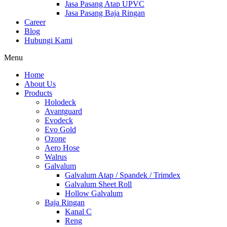
Jasa Pasang Atap UPVC
Jasa Pasang Baja Ringan
Career
Blog
Hubungi Kami
Menu
Home
About Us
Products
Holodeck
Avantguard
Evodeck
Evo Gold
Ozone
Aero Hose
Walrus
Galvalum
Galvalum Atap / Spandek / Trimdex
Galvalum Sheet Roll
Hollow Galvalum
Baja Ringan
Kanal C
Reng