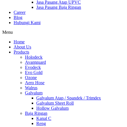
Jasa Pasang Atap UPVC
Jasa Pasang Baja Ringan
Career
Blog
Hubungi Kami
Menu
Home
About Us
Products
Holodeck
Avantguard
Evodeck
Evo Gold
Ozone
Aero Hose
Walrus
Galvalum
Galvalum Atap / Spandek / Trimdex
Galvalum Sheet Roll
Hollow Galvalum
Baja Ringan
Kanal C
Reng