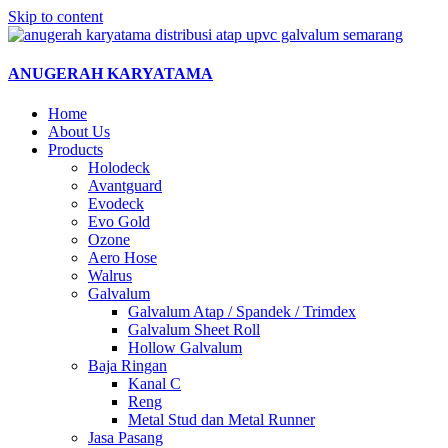
Skip to content
ANUGERAH KARYATAMA
Home
About Us
Products
Holodeck
Avantguard
Evodeck
Evo Gold
Ozone
Aero Hose
Walrus
Galvalum
Galvalum Atap / Spandek / Trimdex
Galvalum Sheet Roll
Hollow Galvalum
Baja Ringan
Kanal C
Reng
Metal Stud dan Metal Runner
Jasa Pasang