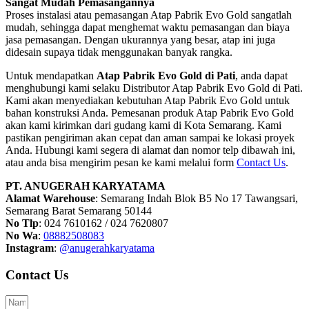
Sangat Mudah Pemasangannya
Proses instalasi atau pemasangan Atap Pabrik Evo Gold sangatlah
mudah, sehingga dapat menghemat waktu pemasangan dan biaya
jasa pemasangan. Dengan ukurannya yang besar, atap ini juga
didesain supaya tidak menggunakan banyak rangka.
Untuk mendapatkan
Atap Pabrik Evo Gold di Pati
, anda dapat
menghubungi kami selaku Distributor Atap Pabrik Evo Gold di Pati.
Kami akan menyediakan kebutuhan Atap Pabrik Evo Gold untuk
bahan konstruksi Anda. Pemesanan produk Atap Pabrik Evo Gold
akan kami kirimkan dari gudang kami di Kota Semarang. Kami
pastikan pengiriman akan cepat dan aman sampai ke lokasi proyek
Anda. Hubungi kami segera di alamat dan nomor telp dibawah ini,
atau anda bisa mengirim pesan ke kami melalui form
Contact Us
.
PT. ANUGERAH KARYATAMA
Alamat Warehouse
: Semarang Indah Blok B5 No 17 Tawangsari,
Semarang Barat Semarang 50144
No Tlp
: 024 7610162 / 024 7620807
No Wa
:
08882508083
Instagram
:
@anugerahkaryatama
Contact Us