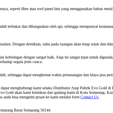
ainnya, seperti fiber atau roof panel lain yang menggunakan bahan m
ah terbakar dan dihanguskan oleh api, sehingga mempunyai keamanan a
nsulasi. Dengan demikian, suhu pada ruangan akan tetap sejuk dan tida
kebisingan dengan sangat baik. Atap ini sangat tepat untuk digunakan
erhadap segala jenis cuaca.
udah, sehingga dapat menghemat waktu pemasangan dan biaya jasa pema
a dapat menghubungi kami selaku Distributor Atap Pabrik Evo Gold d
vo Gold akan kami kirimkan dari gudang kami di Kota Semarang. Kami
au anda bisa mengirim pesan ke kami melalui form
Contact Us
.
Semarang Barat Semarang 50144