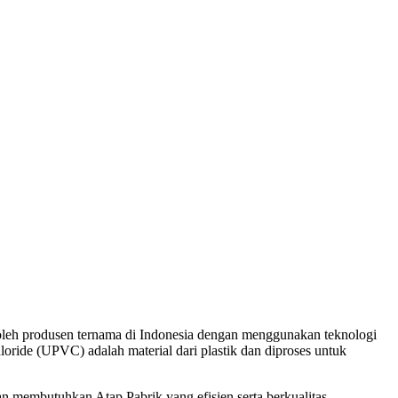
oleh produsen ternama di Indonesia dengan menggunakan teknologi
loride (UPVC) adalah material dari plastik dan diproses untuk
membutuhkan Atap Pabrik yang efisien serta berkualitas.