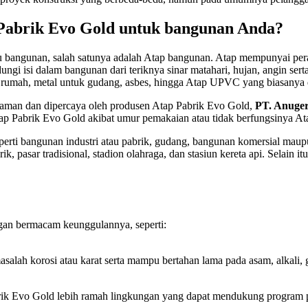
abrik Evo Gold untuk bangunan Anda?
 bangunan, salah satunya adalah Atap bangunan. Atap mempunyai peran
ungi isi dalam bangunan dari teriknya sinar matahari, hujan, angin se
tuk rumah, metal untuk gudang, asbes, hingga Atap UPVC yang biasanya
aman dan dipercaya oleh produsen Atap Pabrik Evo Gold,
PT. Anuge
Atap Pabrik Evo Gold akibat umur pemakaian atau tidak berfungsinya A
perti bangunan industri atau pabrik, gudang, bangunan komersial mau
pasar tradisional, stadion olahraga, dan stasiun kereta api. Selain it
ngan bermacam keunggulannya, seperti:
ah korosi atau karat serta mampu bertahan lama pada asam, alkali, g
ik Evo Gold lebih ramah lingkungan yang dapat mendukung program pe