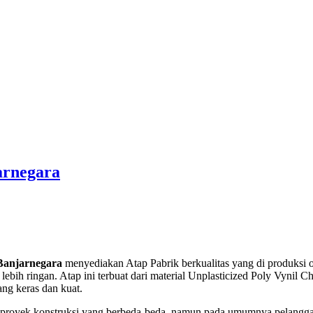
arnegara
Banjarnegara
menyediakan Atap Pabrik berkualitas yang di produksi 
ih ringan. Atap ini terbuat dari material Unplasticized Poly Vynil Ch
ang keras dan kuat.
proyek konstruksi yang berbeda-beda, namun pada umumnya pelanggan 