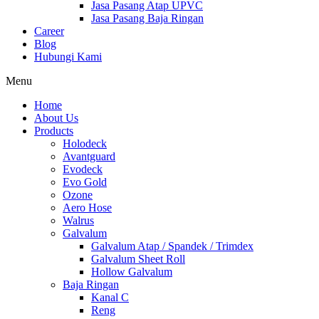
Jasa Pasang Atap UPVC
Jasa Pasang Baja Ringan
Career
Blog
Hubungi Kami
Menu
Home
About Us
Products
Holodeck
Avantguard
Evodeck
Evo Gold
Ozone
Aero Hose
Walrus
Galvalum
Galvalum Atap / Spandek / Trimdex
Galvalum Sheet Roll
Hollow Galvalum
Baja Ringan
Kanal C
Reng