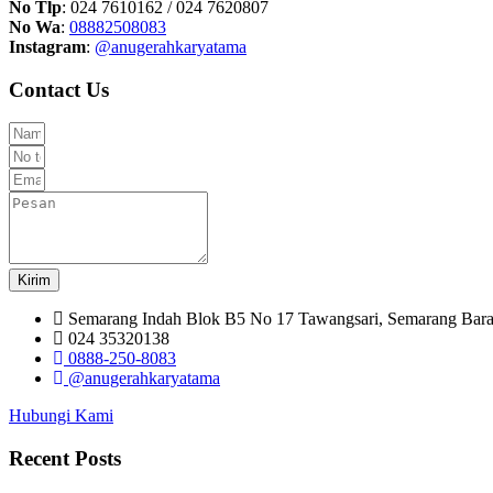
No Tlp
: 024 7610162 / 024 7620807
No Wa
:
08882508083
Instagram
:
@anugerahkaryatama
Contact Us
Kirim
Semarang Indah Blok B5 No 17 Tawangsari, Semarang Bar
024 35320138
0888-250-8083
@anugerahkaryatama
Hubungi Kami
Recent Posts