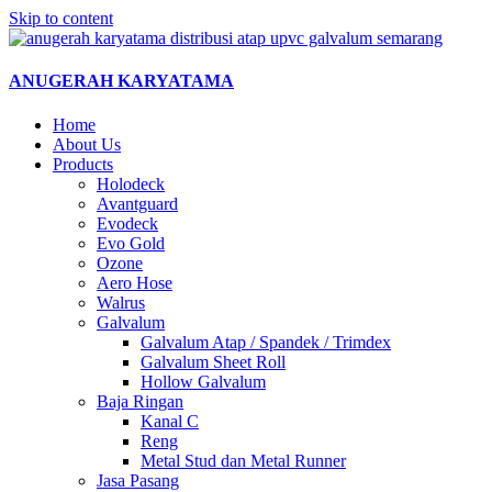
Skip to content
ANUGERAH KARYATAMA
Home
About Us
Products
Holodeck
Avantguard
Evodeck
Evo Gold
Ozone
Aero Hose
Walrus
Galvalum
Galvalum Atap / Spandek / Trimdex
Galvalum Sheet Roll
Hollow Galvalum
Baja Ringan
Kanal C
Reng
Metal Stud dan Metal Runner
Jasa Pasang