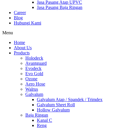
Jasa Pasang Atap UPVC
Jasa Pasang Baja Ringan
Career
Blog
Hubungi Kami
Menu
Home
About Us
Products
Holodeck
Avantguard
Evodeck
Evo Gold
Ozone
Aero Hose
Walrus
Galvalum
Galvalum Atap / Spandek / Trimdex
Galvalum Sheet Roll
Hollow Galvalum
Baja Ringan
Kanal C
Reng