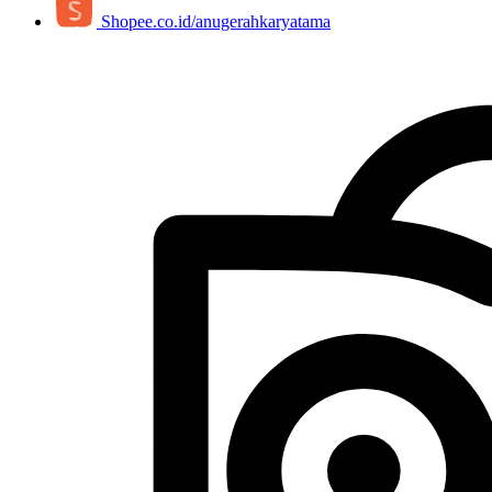
Shopee.co.id/anugerahkaryatama