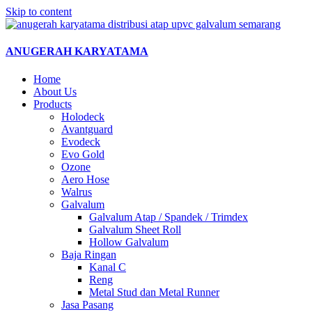
Skip to content
ANUGERAH KARYATAMA
Home
About Us
Products
Holodeck
Avantguard
Evodeck
Evo Gold
Ozone
Aero Hose
Walrus
Galvalum
Galvalum Atap / Spandek / Trimdex
Galvalum Sheet Roll
Hollow Galvalum
Baja Ringan
Kanal C
Reng
Metal Stud dan Metal Runner
Jasa Pasang