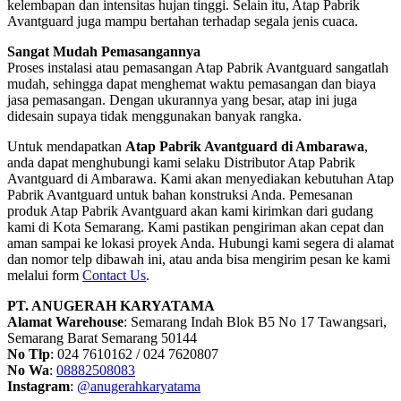
kelembapan dan intensitas hujan tinggi. Selain itu, Atap Pabrik
Avantguard juga mampu bertahan terhadap segala jenis cuaca.
Sangat Mudah Pemasangannya
Proses instalasi atau pemasangan Atap Pabrik Avantguard sangatlah
mudah, sehingga dapat menghemat waktu pemasangan dan biaya
jasa pemasangan. Dengan ukurannya yang besar, atap ini juga
didesain supaya tidak menggunakan banyak rangka.
Untuk mendapatkan
Atap Pabrik Avantguard di Ambarawa
,
anda dapat menghubungi kami selaku Distributor Atap Pabrik
Avantguard di Ambarawa. Kami akan menyediakan kebutuhan Atap
Pabrik Avantguard untuk bahan konstruksi Anda. Pemesanan
produk Atap Pabrik Avantguard akan kami kirimkan dari gudang
kami di Kota Semarang. Kami pastikan pengiriman akan cepat dan
aman sampai ke lokasi proyek Anda. Hubungi kami segera di alamat
dan nomor telp dibawah ini, atau anda bisa mengirim pesan ke kami
melalui form
Contact Us
.
PT. ANUGERAH KARYATAMA
Alamat Warehouse
: Semarang Indah Blok B5 No 17 Tawangsari,
Semarang Barat Semarang 50144
No Tlp
: 024 7610162 / 024 7620807
No Wa
:
08882508083
Instagram
:
@anugerahkaryatama