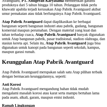
Avantguard,
PT. Anugerah Karyatama
memberikan garansi
produknya dari 5 tahun hingga 10 tahun. Pelanggan tidak perlu
khawatir apabila terjadi kerusakan Atap Pabrik Avantguard akibat
umur pemakaian atau tidak berfungsinya Atap Pabrik Avantguard.
Atap Pabrik Avantguard
dapat diaplikasikan ke berbagai
bangunan seperti bangunan industri atau pabrik, gudang, bangunan
komersial maupun perumahan. Dengan material yang kuat dan
tahan terhadap cuaca,
Atap Pabrik Avantguard
banyak digunakan
untuk Atap bangunan pabrik, pasar tradisional, stadion olahraga, dan
stasiun kereta api. Selain itu,
Atap Pabrik Avantguard
juga bisa
digunakan untuk kanopi pada bangunan seperti sekolah, kampus,
maupun garasi rumah.
Keunggulan Atap Pabrik Avantguard
Atap Pabrik Avantguard merupakan salah satu Atap pilihan terbaik
dengan bermacam keunggulannya, seperti:
Anti Korosi
Atap Pabrik Avantguard mengandung bahan tidak mudah
mengalami masalah korosi atau karat serta mampu bertahan lama
pada asam, alkali, garam, maupun emisi industri.
Ramah Lingkungan