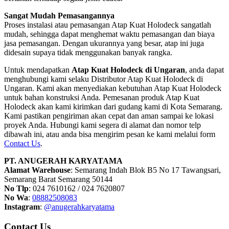
Sangat Mudah Pemasangannya
Proses instalasi atau pemasangan Atap Kuat Holodeck sangatlah
mudah, sehingga dapat menghemat waktu pemasangan dan biaya
jasa pemasangan. Dengan ukurannya yang besar, atap ini juga
didesain supaya tidak menggunakan banyak rangka.
Untuk mendapatkan
Atap Kuat Holodeck di Ungaran
, anda dapat
menghubungi kami selaku Distributor Atap Kuat Holodeck di
Ungaran. Kami akan menyediakan kebutuhan Atap Kuat Holodeck
untuk bahan konstruksi Anda. Pemesanan produk Atap Kuat
Holodeck akan kami kirimkan dari gudang kami di Kota Semarang.
Kami pastikan pengiriman akan cepat dan aman sampai ke lokasi
proyek Anda. Hubungi kami segera di alamat dan nomor telp
dibawah ini, atau anda bisa mengirim pesan ke kami melalui form
Contact Us
.
PT. ANUGERAH KARYATAMA
Alamat Warehouse
: Semarang Indah Blok B5 No 17 Tawangsari,
Semarang Barat Semarang 50144
No Tlp
: 024 7610162 / 024 7620807
No Wa
:
08882508083
Instagram
:
@anugerahkaryatama
Contact Us