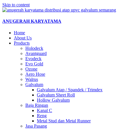
Skip to content
ANUGERAH KARYATAMA
Home
About Us
Products
Holodeck
Avantguard
Evodeck
Evo Gold
Ozone
Aero Hose
Walrus
Galvalum
Galvalum Atap / Spandek / Trimdex
Galvalum Sheet Roll
Hollow Galvalum
Baja Ringan
Kanal C
Reng
Metal Stud dan Metal Runner
Jasa Pasang