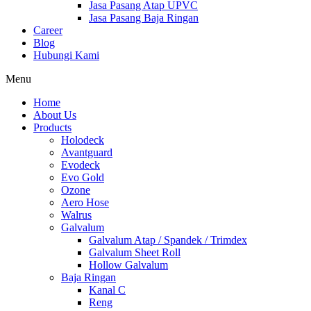
Jasa Pasang Atap UPVC
Jasa Pasang Baja Ringan
Career
Blog
Hubungi Kami
Menu
Home
About Us
Products
Holodeck
Avantguard
Evodeck
Evo Gold
Ozone
Aero Hose
Walrus
Galvalum
Galvalum Atap / Spandek / Trimdex
Galvalum Sheet Roll
Hollow Galvalum
Baja Ringan
Kanal C
Reng