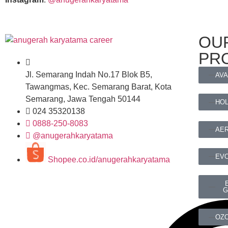
OU
PR
Jl. Semarang Indah No.17 Blok B5,
AV
Tawangmas, Kec. Semarang Barat, Kota
Semarang, Jawa Tengah 50144
HO
024 35320138
0888-250-8083
AE
@anugerahkaryatama
EV
Shopee.co.id/anugerahkaryatama
G
OZ