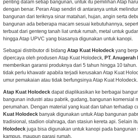
penting dalam setiap bangunan, untuk itu pemilihan Atap har
dengan benar. Peran Atap sendiri di antaranya untuk melindun
bangunan dari teriknya sinar matahari, hujan, angin serta deb
bangunan ada beberapa macam sesuai kebutuhannya, sepert
terbuat dari genteng tanah liat untuk rumah, metal untuk guda
hingga Atap UPVC yang biasanya digunakan untuk kanopi.
Sebagai distributor di bidang
Atap Kuat Holodeck
yang berp
dipercaya oleh produsen Atap Kuat Holodeck,
PT. Anugerah
memberikan garansi produknya dari 5 tahun hingga 10 tahun
tidak perlu khawatir apabila terjadi kerusakan Atap Kuat Holo
umur pemakaian atau tidak berfungsinya Atap Kuat Holodeck.
Atap Kuat Holodeck
dapat diaplikasikan ke berbagai bangun
bangunan industri atau pabrik, gudang, bangunan komersial
perumahan. Dengan material yang kuat dan tahan terhadap 
Kuat Holodeck
banyak digunakan untuk Atap bangunan pabri
tradisional, stadion olahraga, dan stasiun kereta api. Selain it
Holodeck
juga bisa digunakan untuk kanopi pada bangunan s
kampus, maupun garasi rumah.