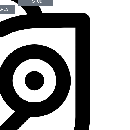
STUD
LRUS