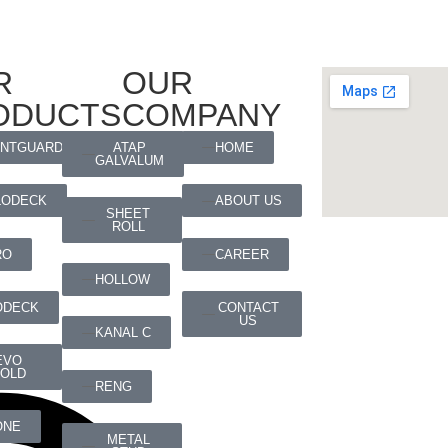
R
OUR
ODUCTS
COMPANY
ATAP
ANTGUARD
HOME
GALVALUM
LODECK
ABOUT US
SHEET
ROLL
RO
CAREER
HOLLOW
CONTACT
ODECK
US
KANAL C
EVO
OLD
RENG
ONE
METAL