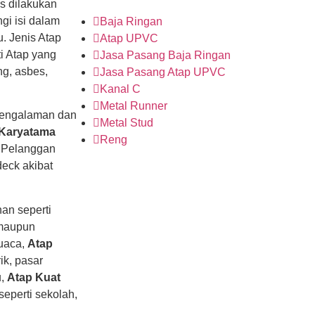
us dilakukan
gi isi dalam
Baja Ringan
u. Jenis Atap
Atap UPVC
i Atap yang
Jasa Pasang Baja Ringan
ng, asbes,
Jasa Pasang Atap UPVC
Kanal C
Metal Runner
engalaman dan
Metal Stud
 Karyatama
Reng
. Pelanggan
deck akibat
an seperti
 maupun
cuaca,
Atap
k, pasar
u,
Atap Kuat
eperti sekolah,