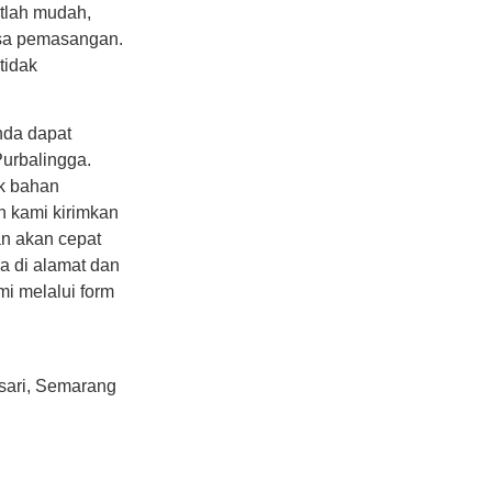
tlah mudah,
sa pemasangan.
tidak
nda dapat
Purbalingga.
k bahan
n kami kirimkan
an akan cepat
a di alamat dan
mi melalui form
sari, Semarang