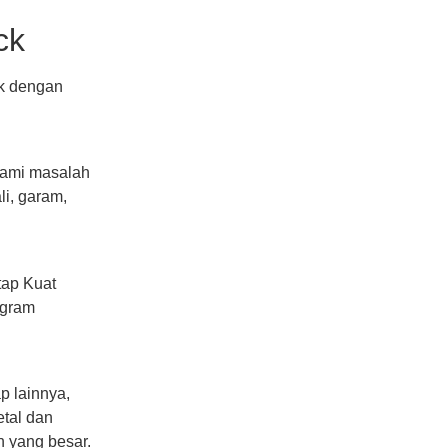
ck
ik dengan
lami masalah
li, garam,
tap Kuat
ogram
p lainnya,
etal dan
 yang besar.