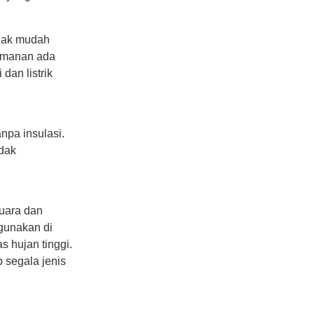
idak mudah
eamanan ada
dan listrik
npa insulasi.
idak
uara dan
igunakan di
s hujan tinggi.
 segala jenis