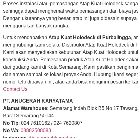
Proses instalasi atau pemasangan Atap Kuat Holodeck sanga
sehingga dapat menghemat waktu pemasangan dan biaya ja
Dengan ukurannya yang besar, atap ini juga didesain supaya 
menggunakan banyak rangka.
Untuk mendapatkan
Atap Kuat Holodeck di Purbalingga
, a
menghubungi kami selaku Distributor Atap Kuat Holodeck di 
Kami akan menyediakan kebutuhan Atap Kuat Holodeck untu
konstruksi Anda. Pemesanan produk Atap Kuat Holodeck aka
dari gudang kami di Kota Semarang. Kami pastikan pengirim
dan aman sampai ke lokasi proyek Anda. Hubungi kami seger
nomor telp dibawah ini, atau anda bisa mengirim pesan ke ka
Contact Us
.
PT. ANUGERAH KARYATAMA
Alamat Warehouse
: Semarang Indah Blok B5 No 17 Tawang
Barat Semarang 50144
No Tlp
: 024 7610162 / 024 7620807
No Wa
:
08882508083
Instagram
:
@anugerahkaryatama