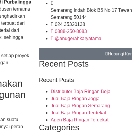
di Purbalingga
odusen ternama
Semarang Indah Blok B5 No 17 Tawan
menghadirkan
Semarang 50144
terbuat dari
024 35320138
erial dari
0888-250-8083
k, sehingga
@anugerahkaryatama
Hubungi Ka
setiap proyek
Recent Posts
ggan
Recent Posts
nakan
Distributor Baja Ringan Boja
ngunan
Jual Baja Ringan Jogja
Jual Baja Ringan Semarang
Jual Baja Ringan Terdekat
kan suatu
Agen Baja Ringan Terdekat
Categories
nyai peran