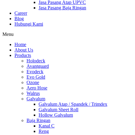
Jasa Pasang Atap UPVC
Jasa Pasang Baja Ringan
Career
Blog
Hubungi Kami
Menu
Home
About Us
Products
Holodeck
Avantguard
Evodeck
Evo Gold
Ozone
Aero Hose
Walrus
Galvalum
Galvalum Atap / Spandek / Trimdex
Galvalum Sheet Roll
Hollow Galvalum
Baja Ringan
Kanal C
Reng