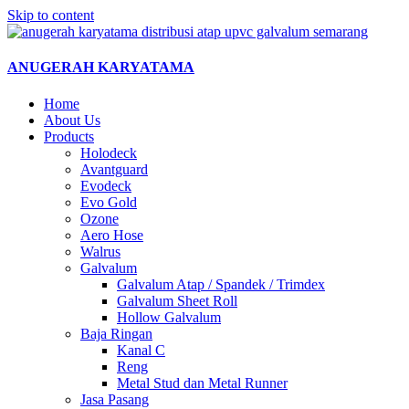
Skip to content
ANUGERAH KARYATAMA
Home
About Us
Products
Holodeck
Avantguard
Evodeck
Evo Gold
Ozone
Aero Hose
Walrus
Galvalum
Galvalum Atap / Spandek / Trimdex
Galvalum Sheet Roll
Hollow Galvalum
Baja Ringan
Kanal C
Reng
Metal Stud dan Metal Runner
Jasa Pasang