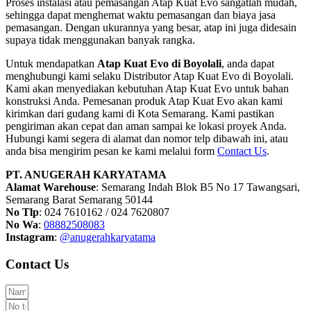
Proses instalasi atau pemasangan Atap Kuat Evo sangatlah mudah,
sehingga dapat menghemat waktu pemasangan dan biaya jasa
pemasangan. Dengan ukurannya yang besar, atap ini juga didesain
supaya tidak menggunakan banyak rangka.
Untuk mendapatkan
Atap Kuat Evo di Boyolali
, anda dapat
menghubungi kami selaku Distributor Atap Kuat Evo di Boyolali.
Kami akan menyediakan kebutuhan Atap Kuat Evo untuk bahan
konstruksi Anda. Pemesanan produk Atap Kuat Evo akan kami
kirimkan dari gudang kami di Kota Semarang. Kami pastikan
pengiriman akan cepat dan aman sampai ke lokasi proyek Anda.
Hubungi kami segera di alamat dan nomor telp dibawah ini, atau
anda bisa mengirim pesan ke kami melalui form
Contact Us
.
PT. ANUGERAH KARYATAMA
Alamat Warehouse
: Semarang Indah Blok B5 No 17 Tawangsari,
Semarang Barat Semarang 50144
No Tlp
: 024 7610162 / 024 7620807
No Wa
:
08882508083
Instagram
:
@anugerahkaryatama
Contact Us