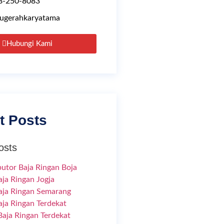
8-250-8083
ugerahkaryatama
Hubungi Kami
t Posts
osts
butor Baja Ringan Boja
aja Ringan Jogja
aja Ringan Semarang
aja Ringan Terdekat
aja Ringan Terdekat