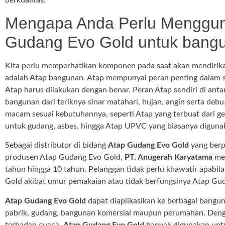
berkualitas.
Mengapa Anda Perlu Menggun
Gudang Evo Gold untuk bang
Kita perlu memperhatikan komponen pada saat akan mendirika
adalah Atap bangunan. Atap mempunyai peran penting dalam s
Atap harus dilakukan dengan benar. Peran Atap sendiri di anta
bangunan dari teriknya sinar matahari, hujan, angin serta deb
macam sesuai kebutuhannya, seperti Atap yang terbuat dari ge
untuk gudang, asbes, hingga Atap UPVC yang biasanya diguna
Sebagai distributor di bidang
Atap Gudang Evo Gold
yang berp
produsen Atap Gudang Evo Gold,
PT. Anugerah Karyatama
mem
tahun hingga 10 tahun. Pelanggan tidak perlu khawatir apabil
Gold akibat umur pemakaian atau tidak berfungsinya Atap Gu
Atap Gudang Evo Gold
dapat diaplikasikan ke berbagai bangun
pabrik, gudang, bangunan komersial maupun perumahan. Denga
terhadap cuaca,
Atap Gudang Evo Gold
banyak digunakan untu