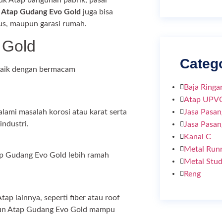
,
Atap Gudang Evo Gold
juga bisa
us, maupun garasi rumah.
 Gold
Categ
rbaik dengan bermacam
Baja Ringa
Atap UPV
Jasa Pasan
mi masalah korosi atau karat serta
ndustri.
Jasa Pasa
Kanal C
Metal Run
ap Gudang Evo Gold lebih ramah
Metal Stu
Reng
ap lainnya, seperti fiber atau roof
mun Atap Gudang Evo Gold mampu