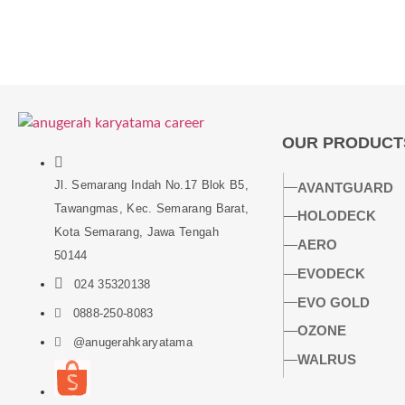
OUR PRODUCT
Jl. Semarang Indah No.17 Blok B5,
AVANTGUARD
Tawangmas, Kec. Semarang Barat,
HOLODECK
Kota Semarang, Jawa Tengah
AERO
50144
EVODECK
024 35320138
EVO GOLD
0888-250-8083
OZONE
@anugerahkaryatama
WALRUS