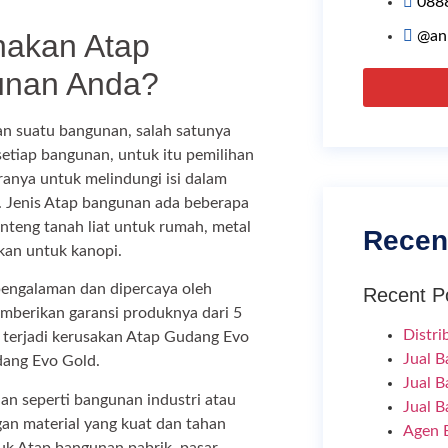
088
akan Atap
@an
unan Anda?
n suatu bangunan, salah satunya
etiap bangunan, untuk itu pemilihan
ranya untuk melindungi isi dalam
u. Jenis Atap bangunan ada beberapa
nteng tanah liat untuk rumah, metal
Recen
kan untuk kanopi.
engalaman dan dipercaya oleh
Recent P
berikan garansi produknya dari 5
Distri
a terjadi kerusakan Atap Gudang Evo
Jual B
dang Evo Gold.
Jual B
an seperti bangunan industri atau
Jual B
n material yang kuat dan tahan
Agen B
k Atap bangunan pabrik, pasar