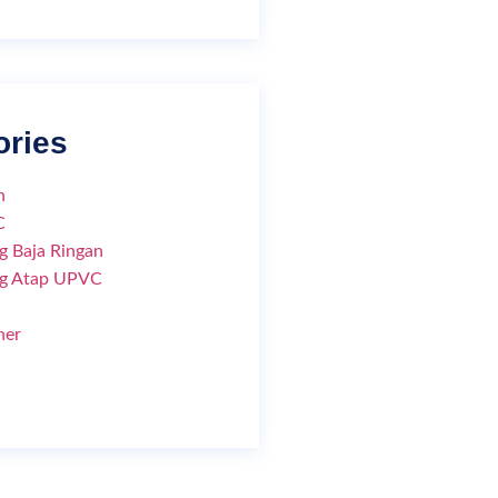
ories
n
C
g Baja Ringan
ng Atap UPVC
ner
d