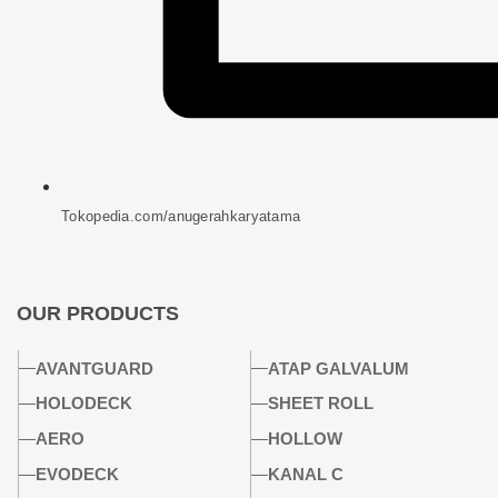
Tokopedia.com/anugerahkaryatama
OUR PRODUCTS
AVANTGUARD
ATAP GALVALUM
HOLODECK
SHEET ROLL
AERO
HOLLOW
EVODECK
KANAL C