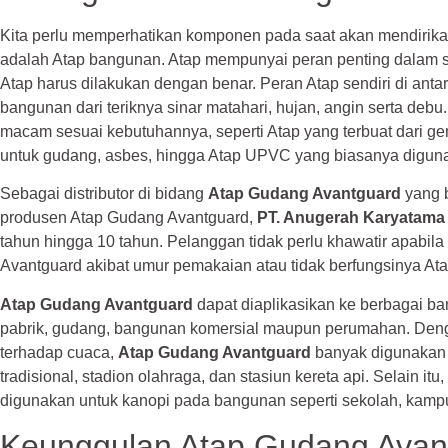
Kita perlu memperhatikan komponen pada saat akan mendirika
adalah Atap bangunan. Atap mempunyai peran penting dalam se
Atap harus dilakukan dengan benar. Peran Atap sendiri di anta
bangunan dari teriknya sinar matahari, hujan, angin serta deb
macam sesuai kebutuhannya, seperti Atap yang terbuat dari gen
untuk gudang, asbes, hingga Atap UPVC yang biasanya diguna
Sebagai distributor di bidang
Atap Gudang Avantguard
yang 
produsen Atap Gudang Avantguard,
PT. Anugerah Karyatama
tahun hingga 10 tahun. Pelanggan tidak perlu khawatir apabila
Avantguard akibat umur pemakaian atau tidak berfungsinya At
Atap Gudang Avantguard
dapat diaplikasikan ke berbagai ba
pabrik, gudang, bangunan komersial maupun perumahan. Deng
terhadap cuaca,
Atap Gudang Avantguard
banyak digunakan 
tradisional, stadion olahraga, dan stasiun kereta api. Selain itu,
digunakan untuk kanopi pada bangunan seperti sekolah, kamp
Keunggulan Atap Gudang Avan