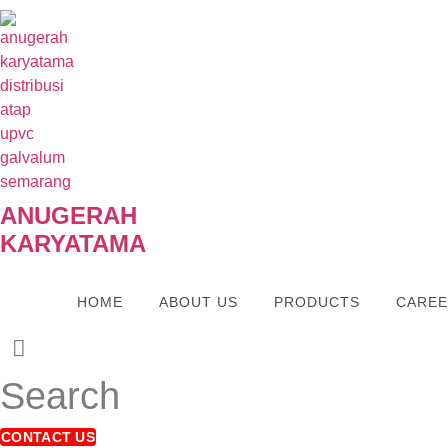
Skip
to
content
ANUGERAH
KARYATAMA
HOME
ABOUT US
PRODUCTS
CARE
Search
CONTACT US