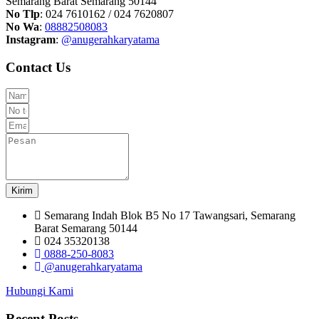
Semarang Barat Semarang 50144
No Tlp
: 024 7610162 / 024 7620807
No Wa
:
08882508083
Instagram
:
@anugerahkaryatama
Contact Us
Kirim
Semarang Indah Blok B5 No 17 Tawangsari, Semarang
Barat Semarang 50144
024 35320138
0888-250-8083
@anugerahkaryatama
Hubungi Kami
Recent Posts