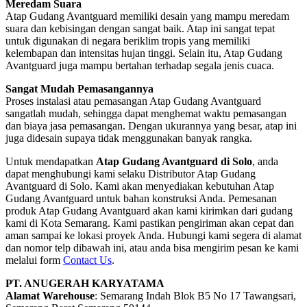
Meredam Suara
Atap Gudang Avantguard memiliki desain yang mampu meredam
suara dan kebisingan dengan sangat baik. Atap ini sangat tepat
untuk digunakan di negara beriklim tropis yang memiliki
kelembapan dan intensitas hujan tinggi. Selain itu, Atap Gudang
Avantguard juga mampu bertahan terhadap segala jenis cuaca.
Sangat Mudah Pemasangannya
Proses instalasi atau pemasangan Atap Gudang Avantguard
sangatlah mudah, sehingga dapat menghemat waktu pemasangan
dan biaya jasa pemasangan. Dengan ukurannya yang besar, atap ini
juga didesain supaya tidak menggunakan banyak rangka.
Untuk mendapatkan
Atap Gudang Avantguard di Solo
, anda
dapat menghubungi kami selaku Distributor Atap Gudang
Avantguard di Solo. Kami akan menyediakan kebutuhan Atap
Gudang Avantguard untuk bahan konstruksi Anda. Pemesanan
produk Atap Gudang Avantguard akan kami kirimkan dari gudang
kami di Kota Semarang. Kami pastikan pengiriman akan cepat dan
aman sampai ke lokasi proyek Anda. Hubungi kami segera di alamat
dan nomor telp dibawah ini, atau anda bisa mengirim pesan ke kami
melalui form
Contact Us
.
PT. ANUGERAH KARYATAMA
Alamat Warehouse
: Semarang Indah Blok B5 No 17 Tawangsari,