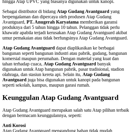
hingga Atap UPVC yang biasanya digunakan untuk kanopi.
Sebagai distributor di bidang
Atap Gudang Avantguard
yang
berpengalaman dan dipercaya oleh produsen Atap Gudang
Avantguard,
PT. Anugerah Karyatama
memberikan garansi
produknya dari 5 tahun hingga 10 tahun. Pelanggan tidak perlu
khawatir apabila terjadi kerusakan Atap Gudang Avantguard akibat
umur pemakaian atau tidak berfungsinya Atap Gudang Avantguard.
Atap Gudang Avantguard
dapat diaplikasikan ke berbagai
bangunan seperti bangunan industri atau pabrik, gudang, bangunan
komersial maupun perumahan. Dengan material yang kuat dan
tahan terhadap cuaca,
Atap Gudang Avantguard
banyak
digunakan untuk Atap bangunan pabrik, pasar tradisional, stadion
olahraga, dan stasiun kereta api. Selain itu,
Atap Gudang
Avantguard
juga bisa digunakan untuk kanopi pada bangunan
seperti sekolah, kampus, maupun garasi rumah.
Keunggulan Atap Gudang Avantguard
Atap Gudang Avantguard merupakan salah satu Atap pilihan terbaik
dengan bermacam keunggulannya, seperti:
Anti Korosi
Atap Gudang Avantguard mengandung bahan tidak mudah