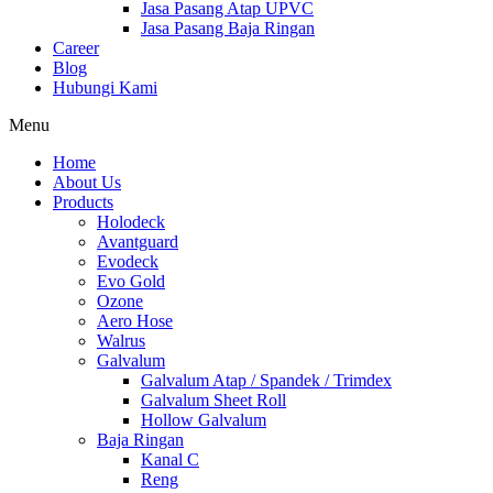
Jasa Pasang Atap UPVC
Jasa Pasang Baja Ringan
Career
Blog
Hubungi Kami
Menu
Home
About Us
Products
Holodeck
Avantguard
Evodeck
Evo Gold
Ozone
Aero Hose
Walrus
Galvalum
Galvalum Atap / Spandek / Trimdex
Galvalum Sheet Roll
Hollow Galvalum
Baja Ringan
Kanal C
Reng