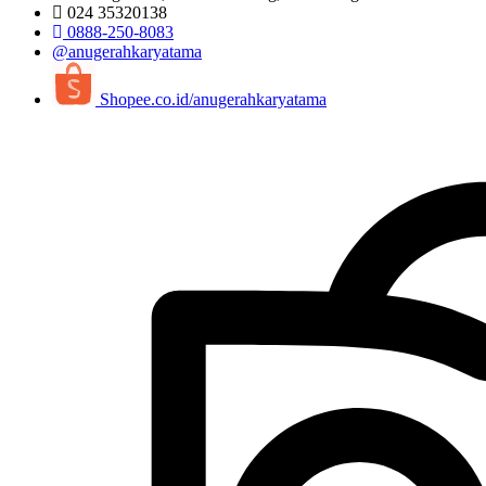
024 35320138
0888-250-8083
@anugerahkaryatama
Shopee.co.id/anugerahkaryatama