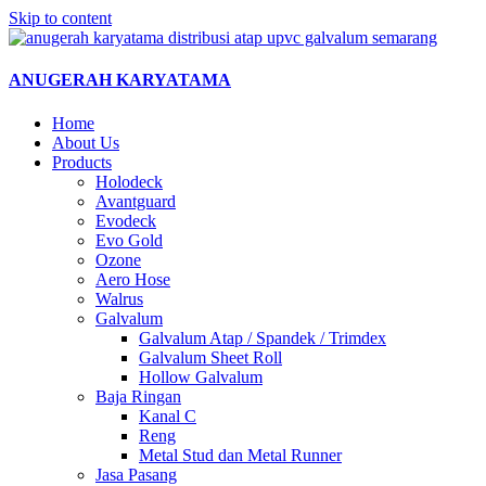
Skip to content
ANUGERAH KARYATAMA
Home
About Us
Products
Holodeck
Avantguard
Evodeck
Evo Gold
Ozone
Aero Hose
Walrus
Galvalum
Galvalum Atap / Spandek / Trimdex
Galvalum Sheet Roll
Hollow Galvalum
Baja Ringan
Kanal C
Reng
Metal Stud dan Metal Runner
Jasa Pasang