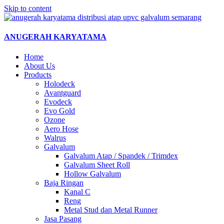
Skip to content
ANUGERAH KARYATAMA
Home
About Us
Products
Holodeck
Avantguard
Evodeck
Evo Gold
Ozone
Aero Hose
Walrus
Galvalum
Galvalum Atap / Spandek / Trimdex
Galvalum Sheet Roll
Hollow Galvalum
Baja Ringan
Kanal C
Reng
Metal Stud dan Metal Runner
Jasa Pasang