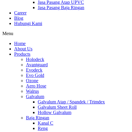
Jasa Pasang Atap UPVC
Jasa Pasang Baja Ringan
Career
Blog
Hubungi Kami
Menu
Home
About Us
Products
Holodeck
Avantguard
Evodeck
Evo Gold
Ozone
Aero Hose
Walrus
Galvalum
Galvalum Atap / Spandek / Trimdex
Galvalum Sheet Roll
Hollow Galvalum
Baja Ringan
Kanal C
Reng