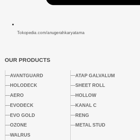
Tokopedia.com/anugerahkaryatama
OUR PRODUCTS
AVANTGUARD
ATAP GALVALUM
HOLODECK
SHEET ROLL
AERO
HOLLOW
EVODECK
KANAL C
EVO GOLD
RENG
OZONE
METAL STUD
WALRUS