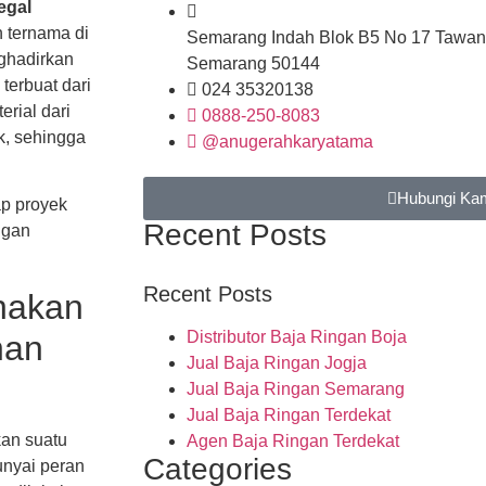
egal
n ternama di
Semarang Indah Blok B5 No 17 Tawan
ghadirkan
Semarang 50144
terbuat dari
024 35320138
erial dari
0888-250-8083
k, sehingga
@anugerahkaryatama
Hubungi Ka
p proyek
Recent Posts
ggan
Recent Posts
nakan
Distributor Baja Ringan Boja
nan
Jual Baja Ringan Jogja
Jual Baja Ringan Semarang
Jual Baja Ringan Terdekat
kan suatu
Agen Baja Ringan Terdekat
Categories
nyai peran