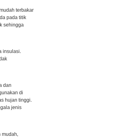
 mudah terbakar
a pada titik
ik sehingga
 insulasi.
idak
a dan
igunakan di
s hujan tinggi.
gala jenis
h mudah,