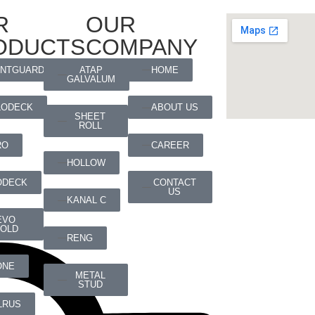
R
OUR
ODUCTS
COMPANY
ATAP
ANTGUARD
HOME
GALVALUM
LODECK
ABOUT US
SHEET
ROLL
RO
CAREER
HOLLOW
CONTACT
ODECK
US
KANAL C
EVO
OLD
RENG
ONE
METAL
STUD
LRUS