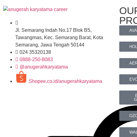
OU
PR
Jl. Semarang Indah No.17 Blok B5,
AV
Tawangmas, Kec. Semarang Barat, Kota
Semarang, Jawa Tengah 50144
HO
024 35320138
0888-250-8083
AE
@anugerahkaryatama
EV
Shopee.co.id/anugerahkaryatama
G
OZ
WA