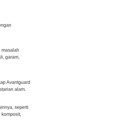
dengan
i masalah
li, garam,
tap Avantguard
tarian alam.
innya, seperti
 komposit,