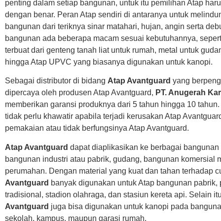
penting dalam setiap bangunan, untuk itu pemilihan Atap har
dengan benar. Peran Atap sendiri di antaranya untuk melindun
bangunan dari teriknya sinar matahari, hujan, angin serta deb
bangunan ada beberapa macam sesuai kebutuhannya, sepert
terbuat dari genteng tanah liat untuk rumah, metal untuk guda
hingga Atap UPVC yang biasanya digunakan untuk kanopi.
Sebagai distributor di bidang
Atap Avantguard
yang berpeng
dipercaya oleh produsen Atap Avantguard,
PT. Anugerah Ka
memberikan garansi produknya dari 5 tahun hingga 10 tahun
tidak perlu khawatir apabila terjadi kerusakan Atap Avantguar
pemakaian atau tidak berfungsinya Atap Avantguard.
Atap Avantguard
dapat diaplikasikan ke berbagai bangunan 
bangunan industri atau pabrik, gudang, bangunan komersial
perumahan. Dengan material yang kuat dan tahan terhadap 
Avantguard
banyak digunakan untuk Atap bangunan pabrik, 
tradisional, stadion olahraga, dan stasiun kereta api. Selain it
Avantguard
juga bisa digunakan untuk kanopi pada banguna
sekolah, kampus, maupun garasi rumah.