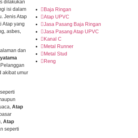
us dilakukan
gi isi dalam
Baja Ringan
u. Jenis Atap
Atap UPVC
i Atap yang
Jasa Pasang Baja Ringan
ng, asbes,
Jasa Pasang Atap UPVC
Kanal C
Metal Runner
alaman dan
Metal Stud
ryatama
Reng
. Pelanggan
d akibat umur
seperti
 maupun
cuaca,
Atap
pasar
u,
Atap
n seperti