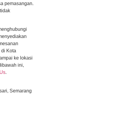
sa pemasangan.
tidak
 menghubungi
 menyediakan
emesanan
 di Kota
ampai ke lokasi
ibawah ini,
 Us
.
sari, Semarang