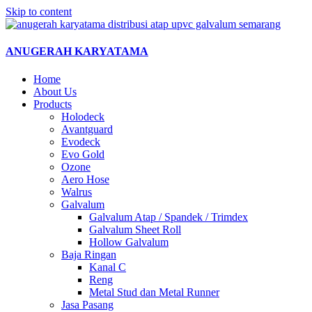
Skip to content
ANUGERAH KARYATAMA
Home
About Us
Products
Holodeck
Avantguard
Evodeck
Evo Gold
Ozone
Aero Hose
Walrus
Galvalum
Galvalum Atap / Spandek / Trimdex
Galvalum Sheet Roll
Hollow Galvalum
Baja Ringan
Kanal C
Reng
Metal Stud dan Metal Runner
Jasa Pasang