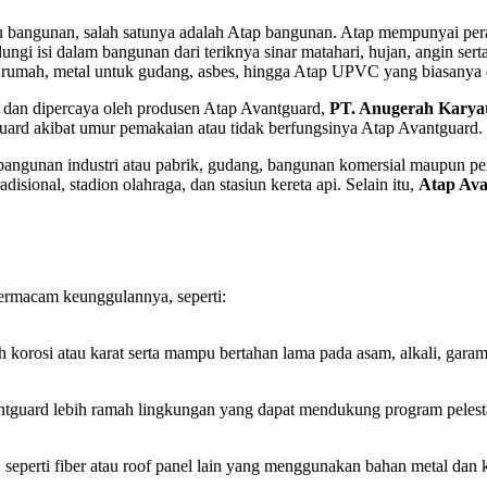
 bangunan, salah satunya adalah Atap bangunan. Atap mempunyai peran
ungi isi dalam bangunan dari teriknya sinar matahari, hujan, angin se
tuk rumah, metal untuk gudang, asbes, hingga Atap UPVC yang biasanya
dan dipercaya oleh produsen Atap Avantguard,
PT. Anugerah Karya
guard akibat umur pemakaian atau tidak berfungsinya Atap Avantguard.
 bangunan industri atau pabrik, gudang, bangunan komersial maupun p
sional, stadion olahraga, dan stasiun kereta api. Selain itu,
Atap Av
bermacam keunggulannya, seperti:
rosi atau karat serta mampu bertahan lama pada asam, alkali, garam,
tguard lebih ramah lingkungan yang dapat mendukung program pelesta
a, seperti fiber atau roof panel lain yang menggunakan bahan metal