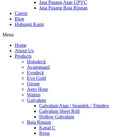
Jasa Pasang Atap UPVC
Jasa Pasang Baja Ringan
Career
Blog
Hubungi Kami
Menu
Home
About Us
Products
Holodeck
Avantguard
Evodeck
Evo Gold
Ozone
Aero Hose
Walrus
Galvalum
Galvalum Atap / Spandek / Trimdex
Galvalum Sheet Roll
Hollow Galvalum
Baja Ringan
Kanal C
Reng