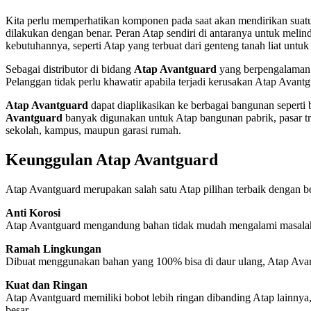
Kita perlu memperhatikan komponen pada saat akan mendirikan suatu
dilakukan dengan benar. Peran Atap sendiri di antaranya untuk melind
kebutuhannya, seperti Atap yang terbuat dari genteng tanah liat un
Sebagai distributor di bidang
Atap Avantguard
yang berpengalaman 
Pelanggan tidak perlu khawatir apabila terjadi kerusakan Atap Avant
Atap Avantguard
dapat diaplikasikan ke berbagai bangunan seperti
Avantguard
banyak digunakan untuk Atap bangunan pabrik, pasar tradi
sekolah, kampus, maupun garasi rumah.
Keunggulan Atap Avantguard
Atap Avantguard merupakan salah satu Atap pilihan terbaik dengan 
Anti Korosi
Atap Avantguard mengandung bahan tidak mudah mengalami masalah ko
Ramah Lingkungan
Dibuat menggunakan bahan yang 100% bisa di daur ulang, Atap Avan
Kuat dan Ringan
Atap Avantguard memiliki bobot lebih ringan dibanding Atap lainny
besar.