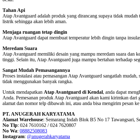
Tahan Api
Atap Avantguard adalah produk yang dirancang supaya tidak mudah te
listrik sehingga akan lebih aman.
Menjaga ruangan tetap dingin
Atap Avantguard dapat membuat temperatur lebih dingin tanpa insulas
Meredam Suara
Atap Avantguard memiliki desain yang mampu meredam suara dan kebis
tinggi. Selain itu, Atap Avantguard juga mampu bertahan terhadap seg
Sangat Mudah Pemasangannya
Proses instalasi atau pemasangan Atap Avantguard sangatlah mudah,
tidak menggunakan banyak rangka.
Untuk mendapatkan
Atap Avantguard di Kendal
, anda dapat meng
Anda. Pemesanan produk Atap Avantguard akan kami kirimkan dari g
alamat dan nomor telp dibawah ini, atau anda bisa mengirim pesan k
PT. ANUGERAH KARYATAMA
Alamat Warehouse
: Semarang Indah Blok B5 No 17 Tawangsari, 
No Tlp
: 024 7610162 / 024 7620807
No Wa
:
08882508083
Instagram
:
@anugerahkaryatama