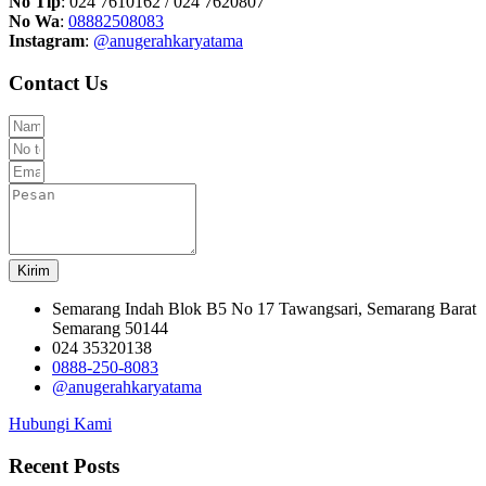
No Tlp
: 024 7610162 / 024 7620807
No Wa
:
08882508083
Instagram
:
@anugerahkaryatama
Contact Us
Kirim
Semarang Indah Blok B5 No 17 Tawangsari, Semarang Barat
Semarang 50144
024 35320138
0888-250-8083
@anugerahkaryatama
Hubungi Kami
Recent Posts