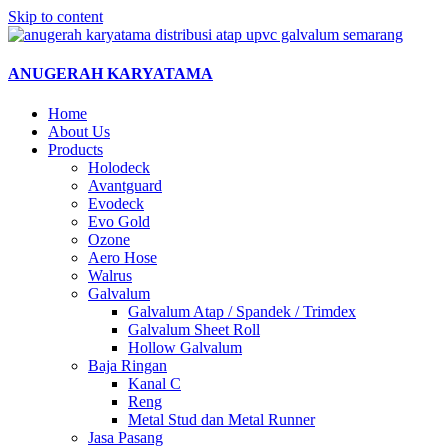
Skip to content
ANUGERAH KARYATAMA
Home
About Us
Products
Holodeck
Avantguard
Evodeck
Evo Gold
Ozone
Aero Hose
Walrus
Galvalum
Galvalum Atap / Spandek / Trimdex
Galvalum Sheet Roll
Hollow Galvalum
Baja Ringan
Kanal C
Reng
Metal Stud dan Metal Runner
Jasa Pasang