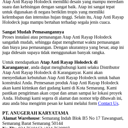
Atap Anti Rayap Holodeck memiliki desain yang mampu meredam
suara dan kebisingan dengan sangat baik. Atap ini sangat tepat
untuk digunakan di negara beriklim tropis yang memiliki
kelembapan dan intensitas hujan tinggi. Selain itu, Atap Anti Rayap
Holodeck juga mampu bertahan terhadap segala jenis cuaca.
Sangat Mudah Pemasangannya
Proses instalasi atau pemasangan Atap Anti Rayap Holodeck
sangatlah mudah, sehingga dapat menghemat waktu pemasangan
dan biaya jasa pemasangan. Dengan ukurannya yang besar, atap ini
juga didesain supaya tidak menggunakan banyak rangka.
Untuk mendapatkan
Atap Anti Rayap Holodeck di
Karanganyar
, anda dapat menghubungi kami selaku Distributor
Atap Anti Rayap Holodeck di Karanganyar. Kami akan
menyediakan kebutuhan Atap Anti Rayap Holodeck untuk bahan
konstruksi Anda. Pemesanan produk Atap Anti Rayap Holodeck
akan kami kirimkan dari gudang kami di Kota Semarang. Kami
pastikan pengiriman akan cepat dan aman sampai ke lokasi proyek
Anda. Hubungi kami segera di alamat dan nomor telp dibawah ini,
atau anda bisa mengirim pesan ke kami melalui form
Contact Us
.
PT. ANUGERAH KARYATAMA
Alamat Warehouse
: Semarang Indah Blok B5 No 17 Tawangsari,
Semarang Barat Semarang 50144