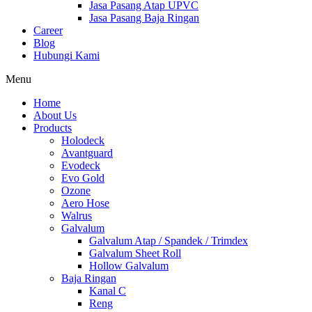
Jasa Pasang Atap UPVC
Jasa Pasang Baja Ringan
Career
Blog
Hubungi Kami
Menu
Home
About Us
Products
Holodeck
Avantguard
Evodeck
Evo Gold
Ozone
Aero Hose
Walrus
Galvalum
Galvalum Atap / Spandek / Trimdex
Galvalum Sheet Roll
Hollow Galvalum
Baja Ringan
Kanal C
Reng