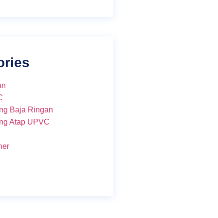
ories
an
C
ng Baja Ringan
ng Atap UPVC
ner