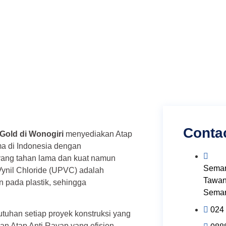
Conta
Gold di Wonogiri
menyediakan Atap
ma di Indonesia dengan
yang tahan lama dan kuat namun
Semar
y Vynil Chloride (UPVC) adalah
Tawan
n pada plastik, sehingga
Semar
024
uhan setiap proyek konstruksi yang
 Atap Anti Rayap yang efisien