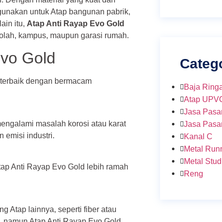
unakan untuk Atap bangunan pabrik,
ain itu,
Atap Anti Rayap Evo Gold
kolah, kampus, maupun garasi rumah.
Evo Gold
Categ
n terbaik dengan bermacam
Baja Ring
Atap UPV
Jasa Pasa
ngalami masalah korosi atau karat
Jasa Pasa
emisi industri.
Kanal C
Metal Run
Metal Stud
ap Anti Rayap Evo Gold lebih ramah
Reng
.
g Atap lainnya, seperti fiber atau
, namun Atap Anti Rayap Evo Gold