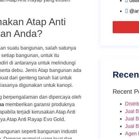
088
@an
akan Atap Anti
nan Anda?
an suatu bangunan, salah satunya
setiap bangunan, untuk itu
diri di antaranya untuk melindungi
n serta debu. Jenis Atap bangunan ada
Recen
at dari genteng tanah liat untuk
iasanya digunakan untuk kanopi.
Recent P
 berpengalaman dan dipercaya oleh
Distri
ma
memberikan garansi produknya
Jual 
apabila terjadi kerusakan Atap Anti
Jual 
ya Atap Anti Rayap Evo Gold.
Jual 
bangunan seperti bangunan industri
Agen 
. Dengan material yang kuat dan