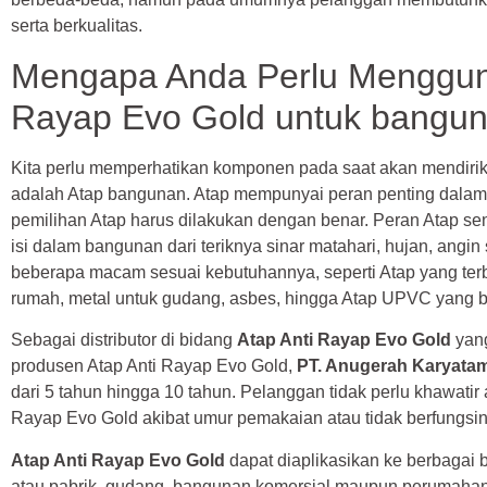
serta berkualitas.
Mengapa Anda Perlu Menggun
Rayap Evo Gold untuk bangu
Kita perlu memperhatikan komponen pada saat akan mendirik
adalah Atap bangunan. Atap mempunyai peran penting dalam 
pemilihan Atap harus dilakukan dengan benar. Peran Atap sen
isi dalam bangunan dari teriknya sinar matahari, hujan, angi
beberapa macam sesuai kebutuhannya, seperti Atap yang terbu
rumah, metal untuk gudang, asbes, hingga Atap UPVC yang b
Sebagai distributor di bidang
Atap Anti Rayap Evo Gold
yang
produsen Atap Anti Rayap Evo Gold,
PT. Anugerah Karyata
dari 5 tahun hingga 10 tahun. Pelanggan tidak perlu khawatir 
Rayap Evo Gold akibat umur pemakaian atau tidak berfungsin
Atap Anti Rayap Evo Gold
dapat diaplikasikan ke berbagai 
atau pabrik, gudang, bangunan komersial maupun perumahan