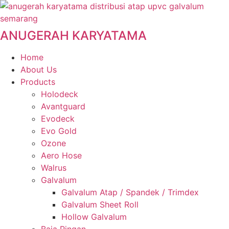
Skip
to
content
ANUGERAH KARYATAMA
Home
About Us
Products
Holodeck
Avantguard
Evodeck
Evo Gold
Ozone
Aero Hose
Walrus
Galvalum
Galvalum Atap / Spandek / Trimdex
Galvalum Sheet Roll
Hollow Galvalum