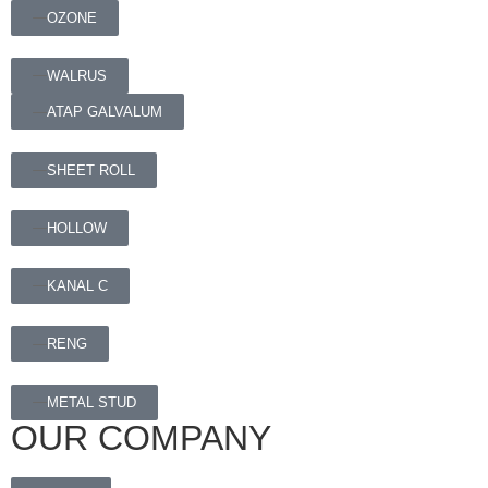
OZONE
WALRUS
ATAP GALVALUM
SHEET ROLL
HOLLOW
KANAL C
RENG
METAL STUD
OUR COMPANY