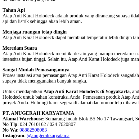
Tahan Api
Atap Anti Karat Holodeck adalah produk yang dirancang supaya tidak
api dan listrik sehingga akan lebih aman.
Menjaga ruangan tetap dingin
Atap Anti Karat Holodeck dapat membuat temperatur lebih dingin tanp
Meredam Suara
Atap Anti Karat Holodeck memiliki desain yang mampu meredam suara 
intensitas hujan tinggi. Selain itu, Atap Anti Karat Holodeck juga ma
Sangat Mudah Pemasangannya
Proses instalasi atau pemasangan Atap Anti Karat Holodeck sangatl
supaya tidak menggunakan banyak rangka.
Untuk mendapatkan
Atap Anti Karat Holodeck di Yogyakarta
, an
Holodeck untuk bahan konstruksi Anda. Pemesanan produk Atap Anti
proyek Anda. Hubungi kami segera di alamat dan nomor telp dibawah 
PT. ANUGERAH KARYATAMA
Alamat Warehouse
: Semarang Indah Blok B5 No 17 Tawangsari, 
No Tlp
: 024 7610162 / 024 7620807
No Wa
:
08882508083
Instagram
:
@anugerahkaryatama