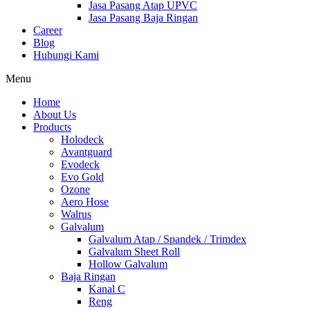
Jasa Pasang Atap UPVC
Jasa Pasang Baja Ringan
Career
Blog
Hubungi Kami
Menu
Home
About Us
Products
Holodeck
Avantguard
Evodeck
Evo Gold
Ozone
Aero Hose
Walrus
Galvalum
Galvalum Atap / Spandek / Trimdex
Galvalum Sheet Roll
Hollow Galvalum
Baja Ringan
Kanal C
Reng