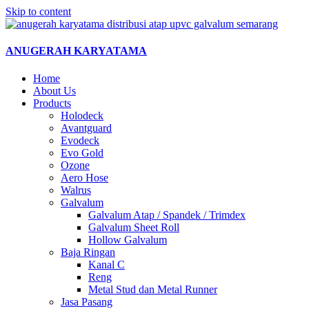
Skip to content
ANUGERAH KARYATAMA
Home
About Us
Products
Holodeck
Avantguard
Evodeck
Evo Gold
Ozone
Aero Hose
Walrus
Galvalum
Galvalum Atap / Spandek / Trimdex
Galvalum Sheet Roll
Hollow Galvalum
Baja Ringan
Kanal C
Reng
Metal Stud dan Metal Runner
Jasa Pasang