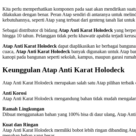
Kita perlu memperhatikan komponen pada saat akan mendirikan suatu
dilakukan dengan benar. Peran Atap sendiri di antaranya untuk melind
kebutuhannya, seperti Atap yang terbuat dari genteng tanah liat un
Sebagai distributor di bidang
Atap Anti Karat Holodeck
yang berpe
hingga 10 tahun. Pelanggan tidak perlu khawatir apabila terjadi ker
Atap Anti Karat Holodeck
dapat diaplikasikan ke berbagai banguna
cuaca,
Atap Anti Karat Holodeck
banyak digunakan untuk Atap bangun
kanopi pada bangunan seperti sekolah, kampus, maupun garasi rumah
Keunggulan Atap Anti Karat Holodeck
Atap Anti Karat Holodeck merupakan salah satu Atap pilihan terbai
Anti Korosi
Atap Anti Karat Holodeck mengandung bahan tidak mudah mengalami m
Ramah Lingkungan
Dibuat menggunakan bahan yang 100% bisa di daur ulang, Atap Anti
Kuat dan Ringan
Atap Anti Karat Holodeck memiliki bobot lebih ringan dibanding Ata
menahan beban yang besar.