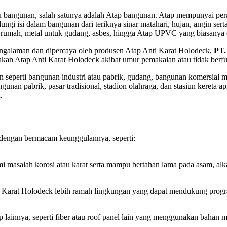
 bangunan, salah satunya adalah Atap bangunan. Atap mempunyai peran
ungi isi dalam bangunan dari teriknya sinar matahari, hujan, angin se
tuk rumah, metal untuk gudang, asbes, hingga Atap UPVC yang biasanya
ngalaman dan dipercaya oleh produsen Atap Anti Karat Holodeck,
PT.
usakan Atap Anti Karat Holodeck akibat umur pemakaian atau tidak ber
n seperti bangunan industri atau pabrik, gudang, bangunan komersial
an pabrik, pasar tradisional, stadion olahraga, dan stasiun kereta api
.
k dengan bermacam keunggulannya, seperti:
asalah korosi atau karat serta mampu bertahan lama pada asam, alkal
 Karat Holodeck lebih ramah lingkungan yang dapat mendukung progra
p lainnya, seperti fiber atau roof panel lain yang menggunakan baha