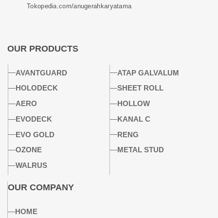
Tokopedia.com/anugerahkaryatama
OUR PRODUCTS
AVANTGUARD
ATAP GALVALUM
HOLODECK
SHEET ROLL
AERO
HOLLOW
EVODECK
KANAL C
EVO GOLD
RENG
OZONE
METAL STUD
WALRUS
OUR COMPANY
HOME