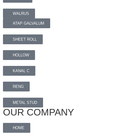
WALRUS
ATAP GALVALUM
SHEET ROLL
HOLLOW
KANAL C
RENG
METAL STUD
OUR COMPANY
HOME