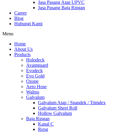
Jasa Pasang Atap UPVC
Jasa Pasang Baja Ringan
Career
Blog
Hubungi Kami
Menu
Home
About Us
Products
Holodeck
Avantguard
Evodeck
Evo Gold
Ozone
Aero Hose
Walrus
Galvalum
Galvalum Atap / Spandek / Trimdex
Galvalum Sheet Roll
Hollow Galvalum
Baja Ringan
Kanal C
Reng