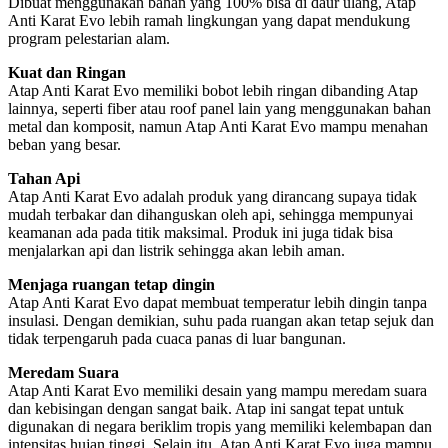
Dibuat menggunakan bahan yang 100% bisa di daur ulang, Atap
Anti Karat Evo lebih ramah lingkungan yang dapat mendukung
program pelestarian alam.
Kuat dan Ringan
Atap Anti Karat Evo memiliki bobot lebih ringan dibanding Atap
lainnya, seperti fiber atau roof panel lain yang menggunakan bahan
metal dan komposit, namun Atap Anti Karat Evo mampu menahan
beban yang besar.
Tahan Api
Atap Anti Karat Evo adalah produk yang dirancang supaya tidak
mudah terbakar dan dihanguskan oleh api, sehingga mempunyai
keamanan ada pada titik maksimal. Produk ini juga tidak bisa
menjalarkan api dan listrik sehingga akan lebih aman.
Menjaga ruangan tetap dingin
Atap Anti Karat Evo dapat membuat temperatur lebih dingin tanpa
insulasi. Dengan demikian, suhu pada ruangan akan tetap sejuk dan
tidak terpengaruh pada cuaca panas di luar bangunan.
Meredam Suara
Atap Anti Karat Evo memiliki desain yang mampu meredam suara
dan kebisingan dengan sangat baik. Atap ini sangat tepat untuk
digunakan di negara beriklim tropis yang memiliki kelembapan dan
intensitas hujan tinggi. Selain itu, Atap Anti Karat Evo juga mampu