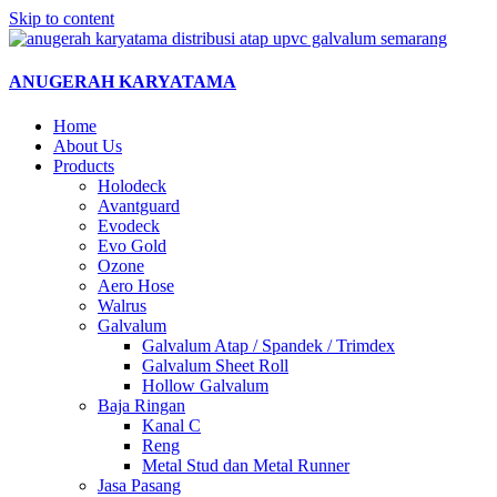
Skip to content
ANUGERAH KARYATAMA
Home
About Us
Products
Holodeck
Avantguard
Evodeck
Evo Gold
Ozone
Aero Hose
Walrus
Galvalum
Galvalum Atap / Spandek / Trimdex
Galvalum Sheet Roll
Hollow Galvalum
Baja Ringan
Kanal C
Reng
Metal Stud dan Metal Runner
Jasa Pasang