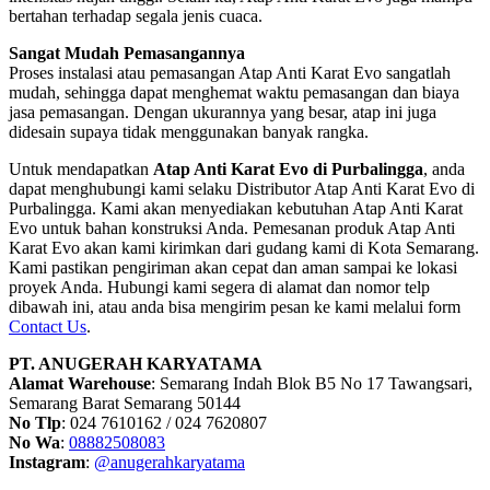
bertahan terhadap segala jenis cuaca.
Sangat Mudah Pemasangannya
Proses instalasi atau pemasangan Atap Anti Karat Evo sangatlah
mudah, sehingga dapat menghemat waktu pemasangan dan biaya
jasa pemasangan. Dengan ukurannya yang besar, atap ini juga
didesain supaya tidak menggunakan banyak rangka.
Untuk mendapatkan
Atap Anti Karat Evo di Purbalingga
, anda
dapat menghubungi kami selaku Distributor Atap Anti Karat Evo di
Purbalingga. Kami akan menyediakan kebutuhan Atap Anti Karat
Evo untuk bahan konstruksi Anda. Pemesanan produk Atap Anti
Karat Evo akan kami kirimkan dari gudang kami di Kota Semarang.
Kami pastikan pengiriman akan cepat dan aman sampai ke lokasi
proyek Anda. Hubungi kami segera di alamat dan nomor telp
dibawah ini, atau anda bisa mengirim pesan ke kami melalui form
Contact Us
.
PT. ANUGERAH KARYATAMA
Alamat Warehouse
: Semarang Indah Blok B5 No 17 Tawangsari,
Semarang Barat Semarang 50144
No Tlp
: 024 7610162 / 024 7620807
No Wa
:
08882508083
Instagram
:
@anugerahkaryatama