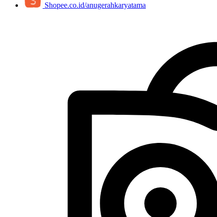
Shopee.co.id/anugerahkaryatama