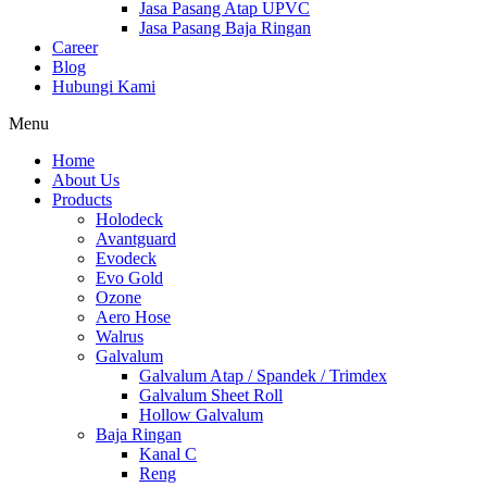
Jasa Pasang Atap UPVC
Jasa Pasang Baja Ringan
Career
Blog
Hubungi Kami
Menu
Home
About Us
Products
Holodeck
Avantguard
Evodeck
Evo Gold
Ozone
Aero Hose
Walrus
Galvalum
Galvalum Atap / Spandek / Trimdex
Galvalum Sheet Roll
Hollow Galvalum
Baja Ringan
Kanal C
Reng