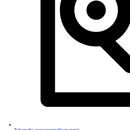
Tokopedia.com/anugerahkaryatama