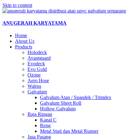
Skip to content
ANUGERAH KARYATAMA
Home
About Us
Products
Holodeck
Avantguard
Evodeck
Evo Gold
Ozone
Aero Hose
Walrus
Galvalum
Galvalum Atap / Spandek / Trimdex
Galvalum Sheet Roll
Hollow Galvalum
Baja Ringan
Kanal C
Reng
Metal Stud dan Metal Runner
Jasa Pasang